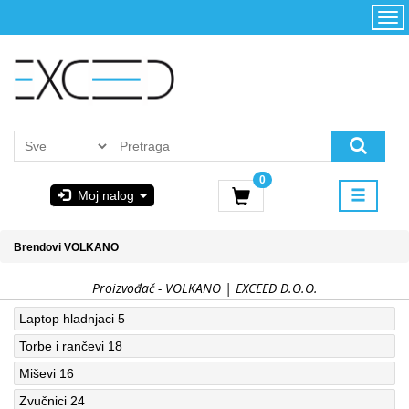
Kategorije
Početna
Akcija
Konfigurator
Kontakt
Uslovi
0
korišćenja i
Moj nalog
kupovina
GIGABYTE
Brendovi
VOLKANO
& STEAM
Proizvođač - VOLKANO | EXCEED D.O.O.
PoweredByAsus
Laptop hladnjaci
5
Torbe i rančevi
18
MICROSOFT
Miševi
16
Zvučnici
24