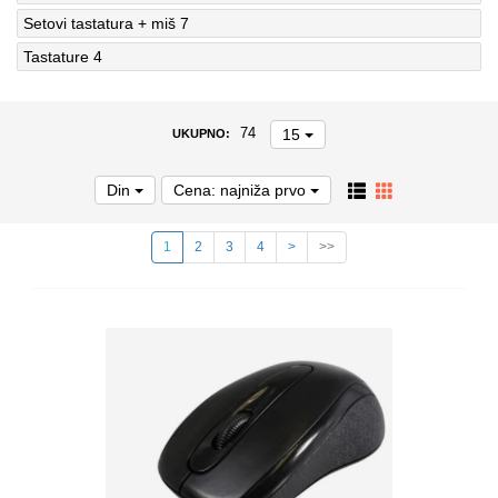
Setovi tastatura + miš
7
Tastature
4
15
74
UKUPNO:
Din
Cena: najniža prvo
1
2
3
4
>
>>