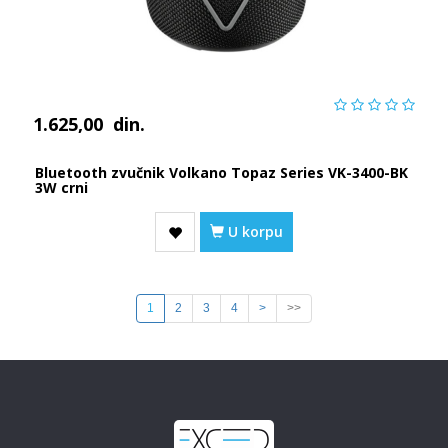
1.625,00
din.
Bluetooth zvučnik Volkano Topaz Series VK-3400-BK
3W crni
U korpu
1
2
3
4
>
>>