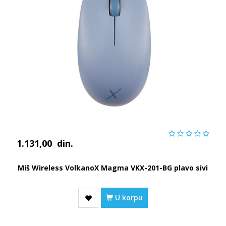
1.131,00
din.
Miš Wireless VolkanoX Magma VKX-201-BG plavo sivi
U korpu