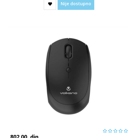
Nije dostupno
802,00
din.