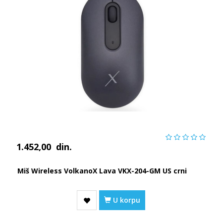
1.452,00
din.
Miš Wireless VolkanoX Lava VKX-204-GM US crni
U korpu