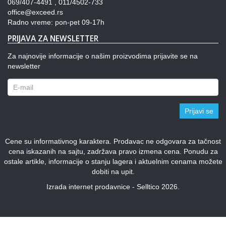
069/407-4491 , 011/4502-733
office@exceed.rs
Radno vreme: pon-pet 09-17h
PRIJAVA ZA NEWSLETTER
Za najnovije informacije o našim proizvodima prijavite se na
newsletter
Prijavi se
Cene su informativnog karaktera. Prodavac ne odgovara za tačnost
cena iskazanih na sajtu, zadržava pravo izmena cena. Ponudu za
ostale artikle, informacije o stanju lagera i aktuelnim cenama možete
dobiti na upit.
Izrada internet prodavnice - Selltico 2026.