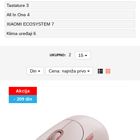
Tastature
3
All In One
4
XIAOMI ECOSYSTEM
7
Klima uređaji
6
15
2
UKUPNO:
Din
Cena: najniža prvo
Akcija
- 209 din