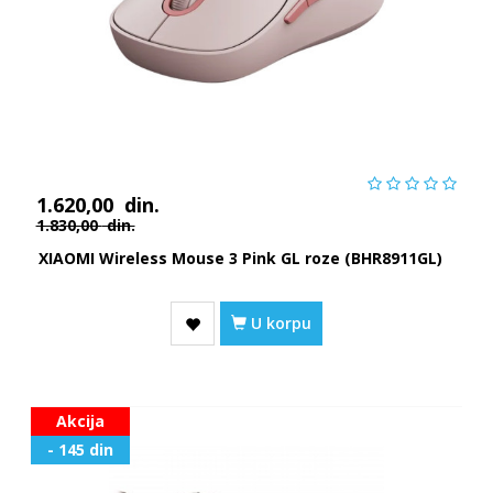
1.620,00
din.
1.830,00
din.
XIAOMI Wireless Mouse 3 Pink GL roze (BHR8911GL)
U korpu
Akcija
- 145 din