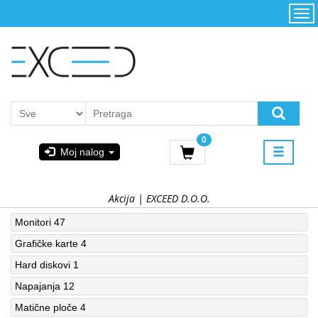
Kategorije
Početna
Akcija
Konfigurator
Kontakt
Uslovi
0
korišćenja i
Moj nalog
kupovina
GIGABYTE
& STEAM
Akcija | EXCEED D.O.O.
Monitori
47
PoweredByAsus
Grafičke karte
4
Hard diskovi
1
MICROSOFT
Napajanja
12
Matične ploče
4