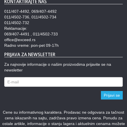
KONTAKTIRAJTE NAS
011/407-4492, 069/407-4492
011/4502-736, 011/4502-734
011/4502-732
Reklamacije:
069/407-4491 , 011/4502-733
office@exceed.rs
Radno vreme: pon-pet 09-17h
PRIJAVA ZA NEWSLETTER
Za najnovije informacije o našim proizvodima prijavite se na
newsletter
Prijavi se
Cene su informativnog karaktera. Prodavac ne odgovara za tačnost
cena iskazanih na sajtu, zadržava pravo izmena cena. Ponudu za
ostale artikle, informacije o stanju lagera i aktuelnim cenama možete