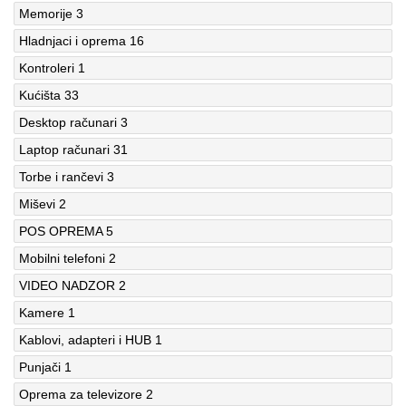
Memorije
3
Hladnjaci i oprema
16
Kontroleri
1
Kućišta
33
Desktop računari
3
Laptop računari
31
Torbe i rančevi
3
Miševi
2
POS OPREMA
5
Mobilni telefoni
2
VIDEO NADZOR
2
Kamere
1
Kablovi, adapteri i HUB
1
Punjači
1
Oprema za televizore
2