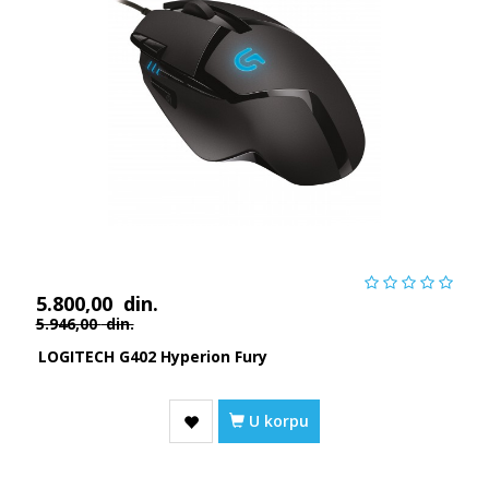
5.800,00
din.
5.946,00
din.
LOGITECH G402 Hyperion Fury
U korpu