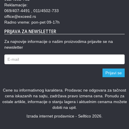
Reklamacije:
069/407-4491 , 011/4502-733
office@exceed.rs
Radno vreme: pon-pet 09-17h
PRIJAVA ZA NEWSLETTER
Za najnovije informacije o našim proizvodima prijavite se na
newsletter
Prijavi se
Cene su informativnog karaktera. Prodavac ne odgovara za tačnost
cena iskazanih na sajtu, zadržava pravo izmena cena. Ponudu za
ostale artikle, informacije o stanju lagera i aktuelnim cenama možete
dobiti na upit.
Izrada internet prodavnice - Selltico 2026.