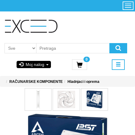
Kategorije
Početna
Akcija
Konfigurator
Kontakt
Uslovi
0
korišćenja i
Moj nalog
kupovina
GIGABYTE
RAČUNARSKE KOMPONENTE
Hladnjaci i oprema
& STEAM
PoweredByAsus
MICROSOFT