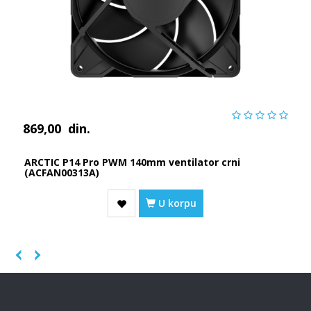
869,00
din.
ARCTIC P14 Pro PWM 140mm ventilator crni
(ACFAN00313A)
U korpu
Previous
Next