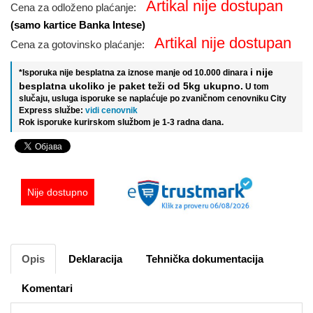
Artikal nije dostupan
Cena za odloženo plaćanje:
(samo kartice Banka Intese)
Artikal nije dostupan
Cena za gotovinsko plaćanje:
i nije
*Isporuka nije besplatna za iznose manje od 10.000 dinara
besplatna ukoliko je paket teži od 5kg ukupno.
U tom
slučaju, usluga isporuke se naplaćuje po zvaničnom cenovniku City
Express službe:
vidi cenovnik
Rok isporuke kurirskom službom je 1-3 radna dana.
Nije dostupno
Opis
Deklaracija
Tehnička dokumentacija
Komentari