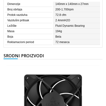
Dimenzije
140mm x 140mm x 27mm
Broj obrtaja
200-1.700rpm
Protok vazduha
72.8 cfm
Vazdušni pritisak
2.4mmH2O
Ležište
Fluid Dynamic Bearing
Masa
194g
Boja
Bela
Reklamacioni period
72 meseca
SRODNI PROIZVODI