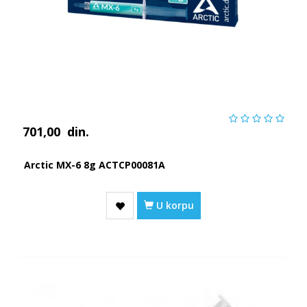
701,00
din.
Arctic MX-6 8g ACTCP00081A
U korpu