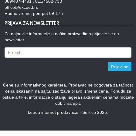
069/407-4491 , 011/4502-733
office@exceed.rs
Radno vreme: pon-pet 09-17h
PRIJAVA ZA NEWSLETTER
Za najnovije informacije o našim proizvodima prijavite se na
newsletter
Prijavi se
Cene su informativnog karaktera. Prodavac ne odgovara za tačnost
cena iskazanih na sajtu, zadržava pravo izmena cena. Ponudu za
ostale artikle, informacije o stanju lagera i aktuelnim cenama možete
dobiti na upit.
Izrada internet prodavnice - Selltico 2026.