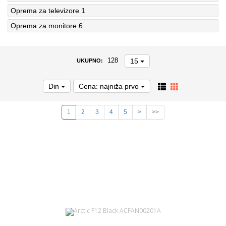
Oprema za televizore
1
Oprema za monitore
6
15
128
UKUPNO:
Din
Cena: najniža prvo
1
2
3
4
5
>
>>