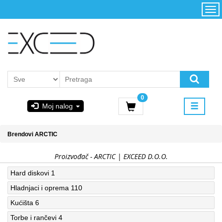
Kategorije
Početna
Akcija
Konfigurator
Kontakt
Uslovi
0
korišćenja i
Moj nalog
kupovina
GIGABYTE
Brendovi
ARCTIC
& STEAM
Proizvođač - ARCTIC | EXCEED D.O.O.
PoweredByAsus
Hard diskovi
1
Hladnjaci i oprema
110
MICROSOFT
Kućišta
6
Torbe i rančevi
4