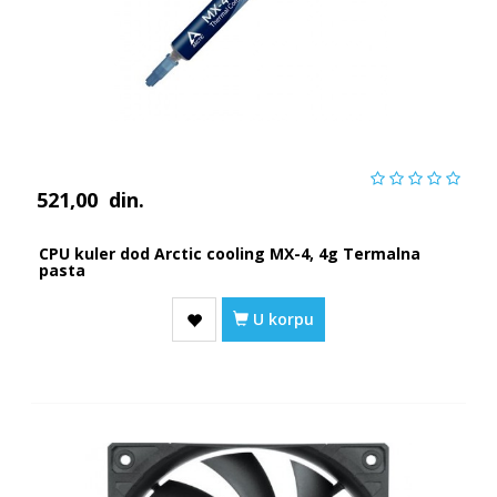
521,00
din.
CPU kuler dod Arctic cooling MX-4, 4g Termalna
pasta
U korpu