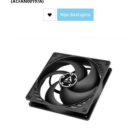
(ACFAN00197A)
Nije dostupno