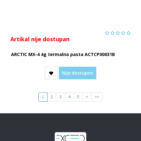
Artikal nije dostupan
ARCTIC MX-4 4g termalna pasta ACTCP00031B
Nije dostupno
1
2
3
4
5
>
>>