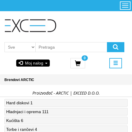
Kategorije
Početna
Akcija
Konfigurator
Kontakt
Uslovi
0
korišćenja i
Moj nalog
kupovina
GIGABYTE
Brendovi
ARCTIC
& STEAM
Proizvođač - ARCTIC | EXCEED D.O.O.
PoweredByAsus
Hard diskovi
1
Hladnjaci i oprema
111
MICROSOFT
Kućišta
6
Torbe i rančevi
4