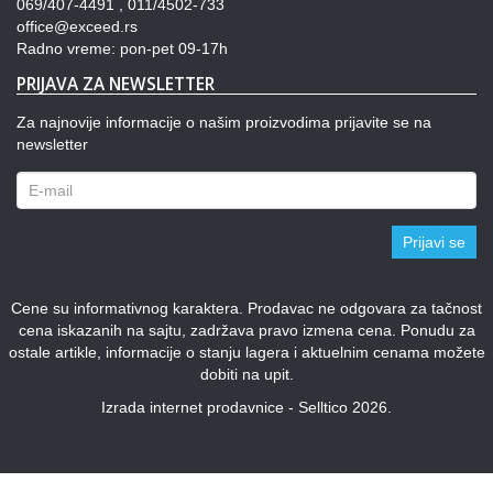
069/407-4491 , 011/4502-733
office@exceed.rs
Radno vreme: pon-pet 09-17h
PRIJAVA ZA NEWSLETTER
Za najnovije informacije o našim proizvodima prijavite se na
newsletter
Prijavi se
Cene su informativnog karaktera. Prodavac ne odgovara za tačnost
cena iskazanih na sajtu, zadržava pravo izmena cena. Ponudu za
ostale artikle, informacije o stanju lagera i aktuelnim cenama možete
dobiti na upit.
Izrada internet prodavnice - Selltico 2026.