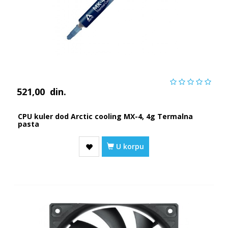
521,00
din.
CPU kuler dod Arctic cooling MX-4, 4g Termalna
pasta
U korpu