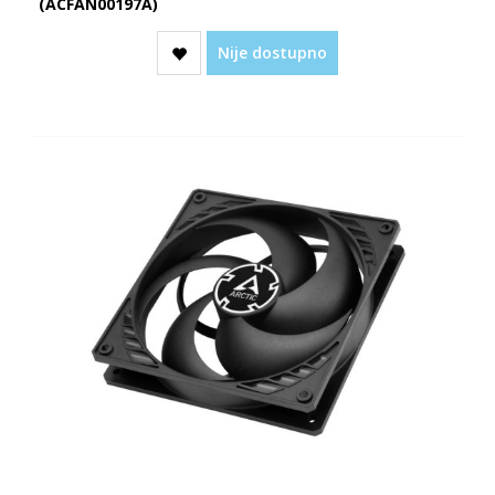
(ACFAN00197A)
Nije dostupno