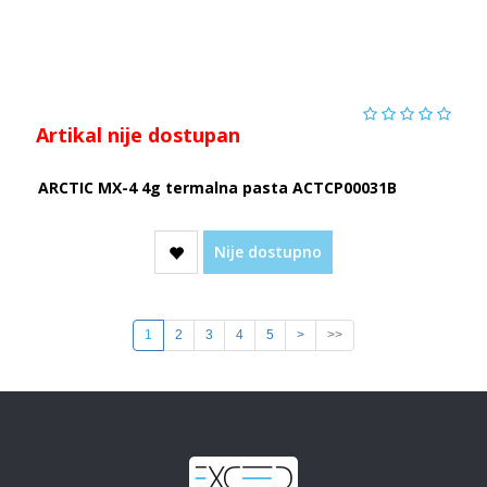
Artikal nije dostupan
ARCTIC MX-4 4g termalna pasta ACTCP00031B
Nije dostupno
1
2
3
4
5
>
>>