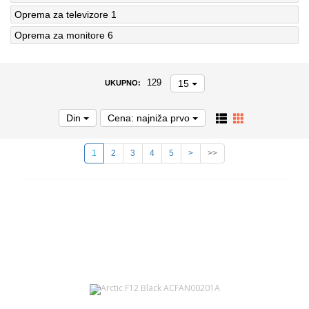
Oprema za televizore
1
Oprema za monitore
6
15
129
UKUPNO:
Din
Cena: najniža prvo
1
2
3
4
5
>
>>