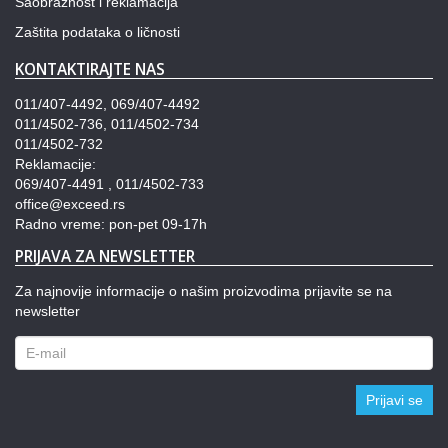
Saobraznost i reklamacija
Zaštita podataka o ličnosti
KONTAKTIRAJTE NAS
011/407-4492, 069/407-4492
011/4502-736, 011/4502-734
011/4502-732
Reklamacije:
069/407-4491 , 011/4502-733
office@exceed.rs
Radno vreme: pon-pet 09-17h
PRIJAVA ZA NEWSLETTER
Za najnovije informacije o našim proizvodima prijavite se na
newsletter
Prijavi se