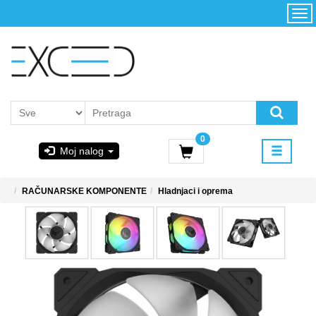
Kategorije
Početna
Akcija
Konfigurator
Kontakt
Uslovi
0
korišćenja i
Moj nalog
kupovina
GIGABYTE
RAČUNARSKE KOMPONENTE
Hladnjaci i oprema
& STEAM
PoweredByAsus
MICROSOFT