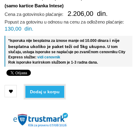
(samo kartice Banka Intese)
2.206,00
din.
Cena za gotovinsko plaćanje:
Popust za gotovinu u odnosu na cenu za odloženo plaćanje:
130,00
din.
i nije
*Isporuka nije besplatna za iznose manje od 10.000 dinara
besplatna ukoliko je paket teži od 5kg ukupno.
U tom
slučaju, usluga isporuke se naplaćuje po zvaničnom cenovniku City
Express službe:
vidi cenovnik
Rok isporuke kurirskom službom je 1-3 radna dana.
Dodaj u korpu