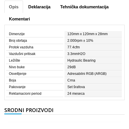
Opis
Deklaracija
Tehnička dokumentacija
Komentari
Dimenzije
120mm x 120mm x 28mm
Broj obrtaja
2.000rpm ± 10%
Protok vazduha
77.4cfm
Vazdušni pritisak
3.3mmH2O
Ležište
Hydraulic Bearing
Nivo buke
29dB
Osvetljenje
Adresabilni RGB (ARGB)
Boja
Crna
Pakovanje
Set šrafova
Reklamacioni period
24 meseca
SRODNI PROIZVODI