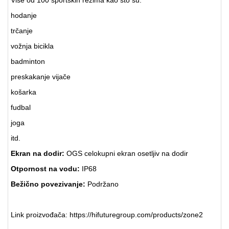
hodanje
trčanje
vožnja bicikla
badminton
preskakanje vijače
košarka
fudbal
joga
itd.
Ekran na dodir:
OGS celokupni ekran osetljiv na dodir
Otpornost na vodu:
IP68
Bežično povezivanje:
Podržano
Link proizvođača:
https://hifuturegroup.com/products/zone2