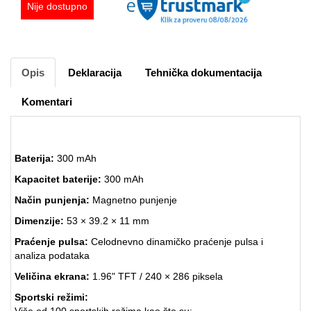
Nije dostupno
Opis
Deklaracija
Tehnička dokumentacija
Komentari
Baterija:
300 mAh
Kapacitet baterije:
300 mAh
Način punjenja:
Magnetno punjenje
Dimenzije:
53 × 39.2 × 11 mm
Praćenje pulsa:
Celodnevno dinamičko praćenje pulsa i
analiza podataka
Veličina ekrana:
1.96" TFT / 240 × 286 piksela
Sportski režimi:
Više od 100 sportskih režima kao što su: