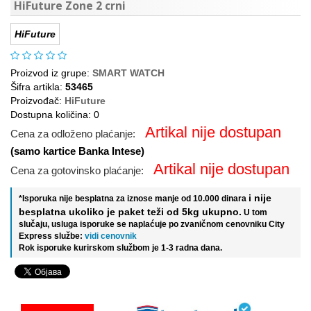
HiFuture Zone 2 crni
HiFuture
Proizvod iz grupe:
SMART WATCH
Šifra artikla:
53465
Proizvođač:
HiFuture
Dostupna količina: 0
Artikal nije dostupan
Cena za odloženo plaćanje:
(samo kartice Banka Intese)
Artikal nije dostupan
Cena za gotovinsko plaćanje:
i nije
*Isporuka nije besplatna za iznose manje od 10.000 dinara
besplatna ukoliko je paket teži od 5kg ukupno.
U tom
slučaju, usluga isporuke se naplaćuje po zvaničnom cenovniku City
Express službe:
vidi cenovnik
Rok isporuke kurirskom službom je 1-3 radna dana.