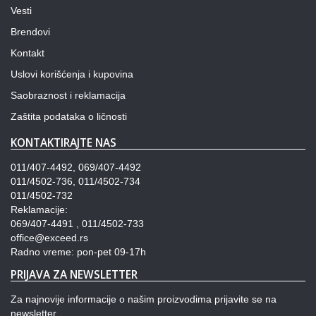
Vesti
Brendovi
Kontakt
Uslovi korišćenja i kupovina
Saobraznost i reklamacija
Zaštita podataka o ličnosti
KONTAKTIRAJTE NAS
011/407-4492, 069/407-4492
011/4502-736, 011/4502-734
011/4502-732
Reklamacije:
069/407-4491 , 011/4502-733
office@exceed.rs
Radno vreme: pon-pet 09-17h
PRIJAVA ZA NEWSLETTER
Za najnovije informacije o našim proizvodima prijavite se na
newsletter