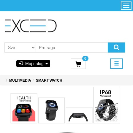
Kategorije
Početna
Akcija
Konfigurator
Kontakt
Uslovi
0
korišćenja i
Moj nalog
kupovina
GIGABYTE
MULTIMEDIA
SMART WATCH
& STEAM
PoweredByAsus
MICROSOFT