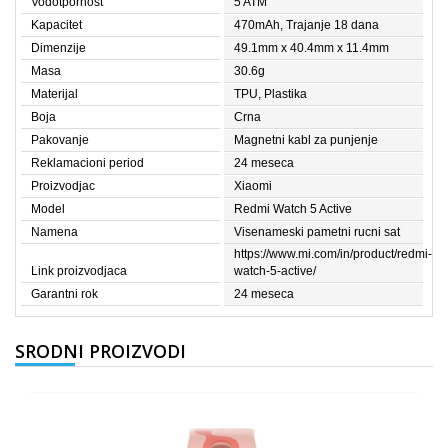
Vodotpornost
5 ATM
Kapacitet
470mAh, Trajanje 18 dana
Dimenzije
49.1mm x 40.4mm x 11.4mm
Masa
30.6g
Materijal
TPU, Plastika
Boja
Crna
Pakovanje
Magnetni kabl za punjenje
Reklamacioni period
24 meseca
Proizvodjac
Xiaomi
Model
Redmi Watch 5 Active
Namena
Visenameski pametni rucni sat
https://www.mi.com/in/product/redmi-
Link proizvodjaca
watch-5-active/
Garantni rok
24 meseca
SRODNI PROIZVODI