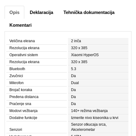
Opis
Deklaracija
Tehnička dokumentacija
Komentari
Veličina ekrana
2 inča
Rezolucija ekrana
320 x 385
Operativni sistem
Xiaomi HyperOS
Rezolucija ekrana
320 x 385
Bluetooth
5.3
Zvučnici
Da
Mikrofon
Dual
Brojač koraka
Da
Pređena distanca
Da
Praćenje sna
Da
Modovi vežbanja
140+ režima vežbanja
Dodatne funkcije
Izmerite nivo kiseonika u krvi
Senzor otkucaja srca,
Senzori
Akcelerometar