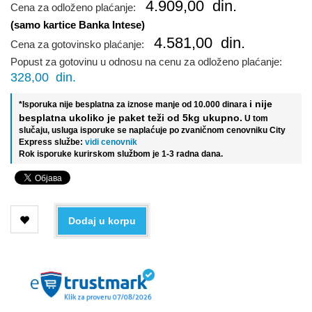
4.909,00
din.
Cena za odloženo plaćanje:
(samo kartice Banka Intese)
4.581,00
din.
Cena za gotovinsko plaćanje:
Popust za gotovinu u odnosu na cenu za odloženo plaćanje:
328,00
din.
i nije
*Isporuka nije besplatna za iznose manje od 10.000 dinara
besplatna ukoliko je paket teži od 5kg ukupno.
U tom
slučaju, usluga isporuke se naplaćuje po zvaničnom cenovniku City
Express službe:
vidi cenovnik
Rok isporuke kurirskom službom je 1-3 radna dana.
Dodaj u korpu