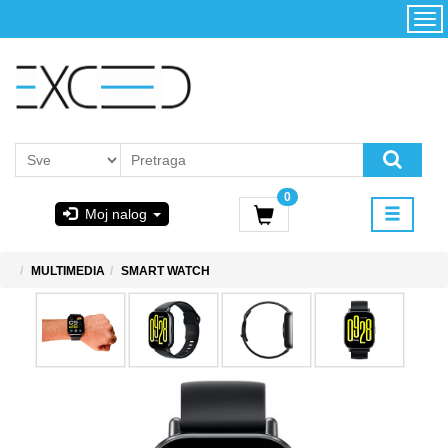
Kategorije
Početna
Akcija
Konfigurator
Kontakt
Uslovi
0
korišćenja i
Moj nalog
kupovina
GIGABYTE
MULTIMEDIA
SMART WATCH
& STEAM
PoweredByAsus
MICROSOFT