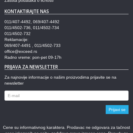
Zaštita podataka o ličnosti
KONTAKTIRAJTE NAS
011/407-4492, 069/407-4492
011/4502-736, 011/4502-734
011/4502-732
Reklamacije:
069/407-4491 , 011/4502-733
office@exceed.rs
Radno vreme: pon-pet 09-17h
PRIJAVA ZA NEWSLETTER
Za najnovije informacije o našim proizvodima prijavite se na
newsletter
Prijavi se
Cene su informativnog karaktera. Prodavac ne odgovara za tačnost