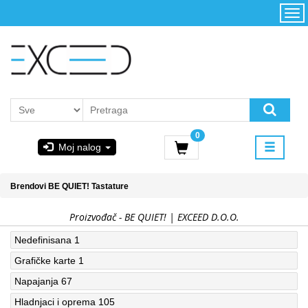
Kategorije
Početna
Akcija
Konfigurator
Kontakt
Uslovi
0
korišćenja i
Moj nalog
kupovina
GIGABYTE
Brendovi
BE QUIET!
Tastature
& STEAM
Proizvođač - BE QUIET! | EXCEED D.O.O.
PoweredByAsus
Nedefinisana
1
Grafičke karte
1
MICROSOFT
Napajanja
67
Hladnjaci i oprema
105