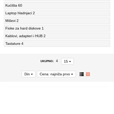
Kućišta
60
Laptop hladnjaci
2
Miševi
2
Fioke za hard diskove
1
Kablovi, adapteri i HUB
2
Tastature
4
15
4
UKUPNO:
Din
Cena: najniža prvo