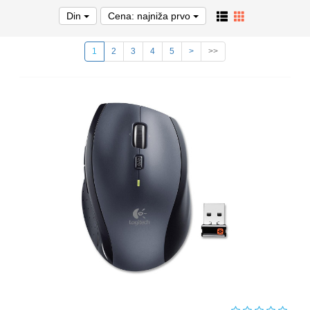
Din
Cena: najniža prvo
1
2
3
4
5
>
>>