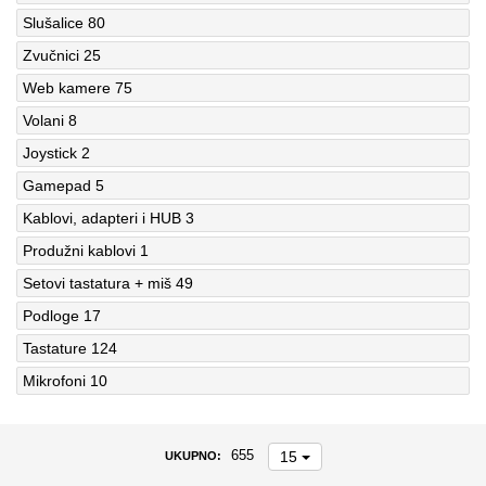
Slušalice
80
Zvučnici
25
Web kamere
75
Volani
8
Joystick
2
Gamepad
5
Kablovi, adapteri i HUB
3
Produžni kablovi
1
Setovi tastatura + miš
49
Podloge
17
Tastature
124
Mikrofoni
10
15
655
UKUPNO: