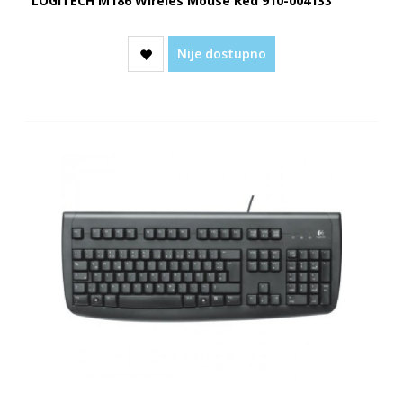
LOGITECH M186 Wireles Mouse Red 910-004133
Nije dostupno