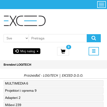
Kategorije
Početna
Akcija
Konfigurator
Kontakt
Uslovi
0
korišćenja i
Moj nalog
kupovina
GIGABYTE
Brendovi
LOGITECH
& STEAM
Proizvođač - LOGITECH | EXCEED D.O.O.
PoweredByAsus
MULTIMEDIA
6
Projektori i oprema
9
MICROSOFT
Adapteri
2
Miševi
239