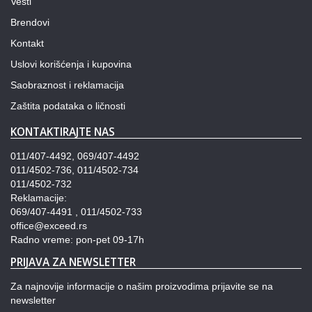
Vesti
Brendovi
Kontakt
Uslovi korišćenja i kupovina
Saobraznost i reklamacija
Zaštita podataka o ličnosti
KONTAKTIRAJTE NAS
011/407-4492, 069/407-4492
011/4502-736, 011/4502-734
011/4502-732
Reklamacije:
069/407-4491 , 011/4502-733
office@exceed.rs
Radno vreme: pon-pet 09-17h
PRIJAVA ZA NEWSLETTER
Za najnovije informacije o našim proizvodima prijavite se na
newsletter