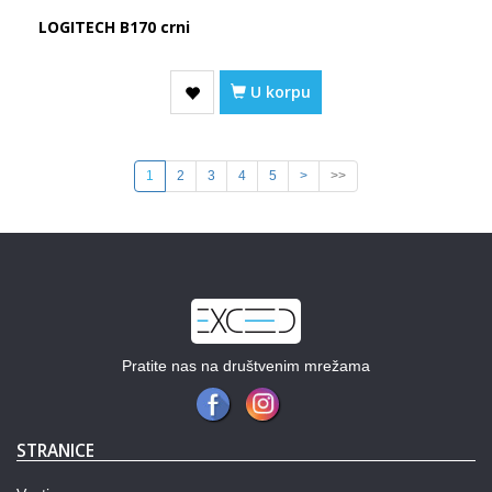
LOGITECH B170 crni
U korpu
1
2
3
4
5
>
>>
Pratite nas na društvenim mrežama
STRANICE