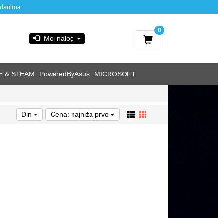
 danima
0
Moj nalog
E & STEAM
PoweredByAsus
MICROSOFT
Din
Cena: najniža prvo