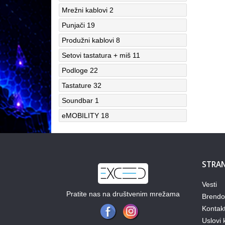
Mrežni kablovi
2
Punjači
19
Produžni kablovi
8
Setovi tastatura + miš
11
Podloge
22
Tastature
32
Soundbar
1
eMOBILITY
18
STRAN
Vesti
Pratite nas na društvenim mrežama
Brendo
Kontak
Uslovi 