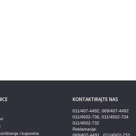
ICE
KONTAKTIRAJTE NAS
011/407-4492, 069/407-4492
011/4502-736, 011/4502-734
vi
011/4502-732
t
Reklamacije:
korišćenja i kupovina
069/407-4491 , 011/4502-733