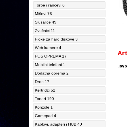
Torbe i rančevi
8
Miševi
76
Slušalice
49
Zvučnici
11
Fioke za hard diskove
3
Web kamere
4
Ar
POS OPREMA
17
Mobilni telefoni
1
Joyp
Dodatna oprema
2
Dron
17
Kertridži
52
Toneri
190
Konzole
1
Gamepad
4
Kablovi, adapteri i HUB
40