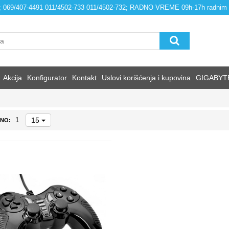
4; 069/407-4491 011/4502-733 011/4502-732; RADNO VREME 09h-17h radnim
Akcija
Konfigurator
Kontakt
Uslovi korišćenja i kupovina
GIGABYT
15
1
NO: