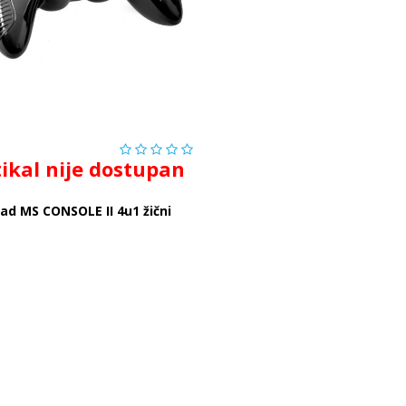
tikal nije dostupan
ad MS CONSOLE II 4u1 žični