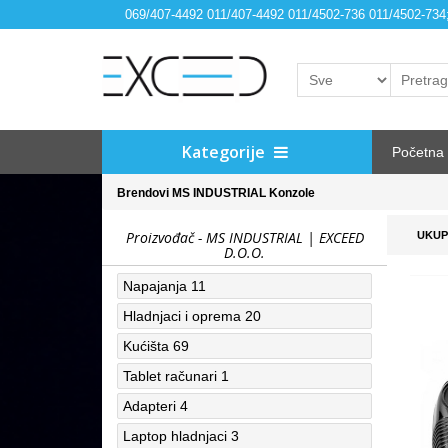
069/407-4492 011/407-4492 011/4502-736 011/4502-73
Kategorije
Početna
Brendovi
MS INDUSTRIAL
Konzole
Proizvođač - MS INDUSTRIAL | EXCEED
UKUP
D.O.O.
Napajanja
11
Hladnjaci i oprema
20
Kućišta
69
Tablet računari
1
Adapteri
4
Laptop hladnjaci
3