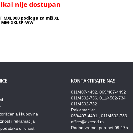
tikal nije dostupan
T MXL900 podloga za miš XL
a MM-XXLSP-WW
ICE
KONTAKTIRAJTE NAS
011/407-4492, 069/407-4492
011/4502-736, 011/4502-734
vi
011/4502-732
t
Reklamacije:
korišćenja i kupovina
069/407-4491 , 011/4502-733
nost i reklamacija
office@exceed.rs
Radno vreme: pon-pet 09-17h
 podataka o ličnosti