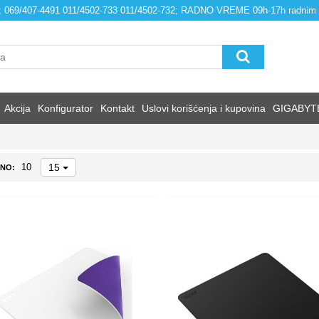
4; 069/407-4491 011/4502-733 011/4502-732; RADNO VREME 09h-17h radnim
Akcija
Konfigurator
Kontakt
Uslovi korišćenja i kupovina
GIGABYT
15
10
NO: