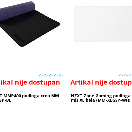
tikal nije dostupan
Artikal nije dostu
T MMP400 podloga crna MM-
NZXT Zone Gaming podloga 
SP-BL
miš XL bela (MM-XLGSP-WH)