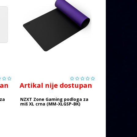
pan
Artikal nije dostupan
za
NZXT Zone Gaming podloga za
miš XL crna (MM-XLGSP-BK)