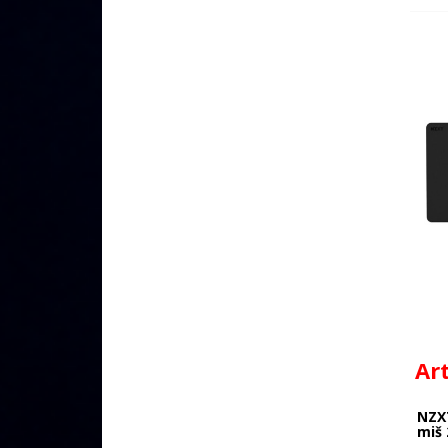
Ar
NZX
miš