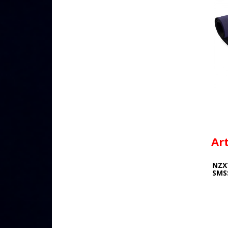
Ar
NZX
SMS