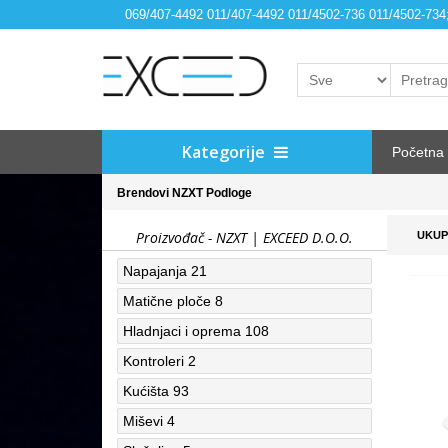
069/407-4492 011/407-4492 011/4502-736 011/4502-73
Kategorije
Početna
Brendovi
NZXT
Podloge
Proizvođač - NZXT | EXCEED D.O.O.
UKUP
Napajanja
21
Matične ploče
8
Hladnjaci i oprema
108
Kontroleri
2
Kućišta
93
Miševi
4