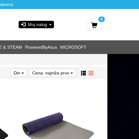
 danima
0
Moj nalog
E & STEAM
PoweredByAsus
MICROSOFT
Din
Cena: najniža prvo