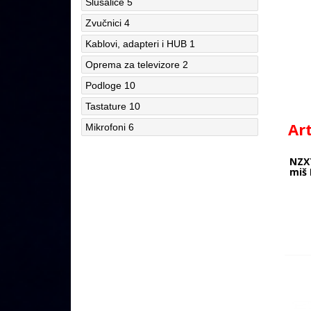
Slušalice
5
Zvučnici
4
Kablovi, adapteri i HUB
1
Oprema za televizore
2
Podloge
10
Tastature
10
Ar
Mikrofoni
6
NZX
miš