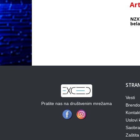
Ar
NZX
bel
STRAN
Vesti
Pratite nas na društvenim mrežama
Brendo
Kontak
Uslovi 
Saobraz
Zaštita