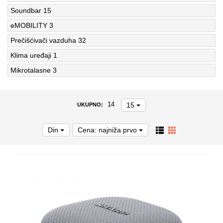
Soundbar
15
eMOBILITY
3
Prečišćivači vazduha
32
Klima uređaji
1
Mikrotalasne
3
15
14
UKUPNO:
Din
Cena: najniža prvo