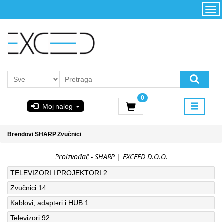
Kategorije
Početna
Akcija
Konfigurator
Kontakt
Uslovi
0
korišćenja i
Moj nalog
kupovina
GIGABYTE
Brendovi
SHARP
Zvučnici
& STEAM
Proizvođač - SHARP | EXCEED D.O.O.
PoweredByAsus
TELEVIZORI I PROJEKTORI
2
Zvučnici
14
MICROSOFT
Kablovi, adapteri i HUB
1
Televizori
92