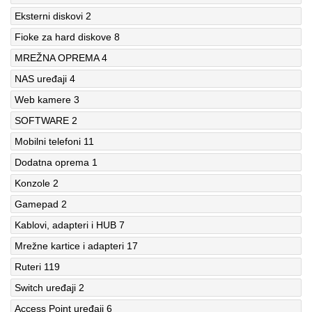
Eksterni diskovi
2
Fioke za hard diskove
8
MREŽNA OPREMA
4
NAS uređaji
4
Web kamere
3
SOFTWARE
2
Mobilni telefoni
11
Dodatna oprema
1
Konzole
2
Gamepad
2
Kablovi, adapteri i HUB
7
Mrežne kartice i adapteri
17
Ruteri
119
Switch uređaji
2
Access Point uređaji
6