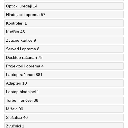
Optički uređaji
14
Hladnjaci i oprema
57
Kontroleri
1
Kućišta
43
Zvučne kartice
9
Serveri i oprema
8
Desktop računari
78
Projektori i oprema
4
Laptop računari
881
Adapteri
10
Laptop hladnjaci
1
Torbe i rančevi
38
Miševi
90
Slušalice
40
Zvučnici
1