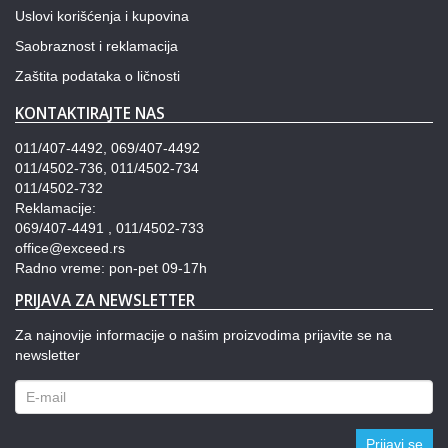
Uslovi korišćenja i kupovina
Saobraznost i reklamacija
Zaštita podataka o ličnosti
KONTAKTIRAJTE NAS
011/407-4492, 069/407-4492
011/4502-736, 011/4502-734
011/4502-732
Reklamacije:
069/407-4491 , 011/4502-733
office@exceed.rs
Radno vreme: pon-pet 09-17h
PRIJAVA ZA NEWSLETTER
Za najnovije informacije o našim proizvodima prijavite se na
newsletter
Prijavi se