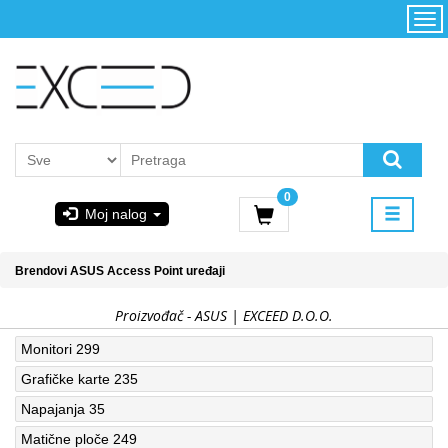
Kategorije
Početna
Akcija
Konfigurator
Kontakt
Uslovi
0
korišćenja i
Moj nalog
kupovina
GIGABYTE
Brendovi
ASUS
Access Point uređaji
& STEAM
Proizvođač - ASUS | EXCEED D.O.O.
PoweredByAsus
Monitori
299
Grafičke karte
235
MICROSOFT
Napajanja
35
Matične ploče
249