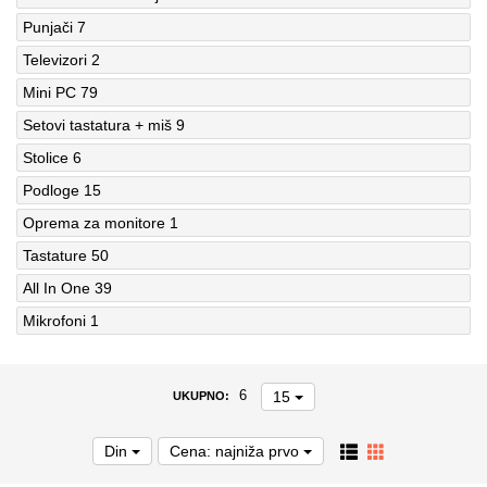
Punjači
7
Televizori
2
Mini PC
79
Setovi tastatura + miš
9
Stolice
6
Podloge
15
Oprema za monitore
1
Tastature
50
All In One
39
Mikrofoni
1
15
6
UKUPNO:
Din
Cena: najniža prvo