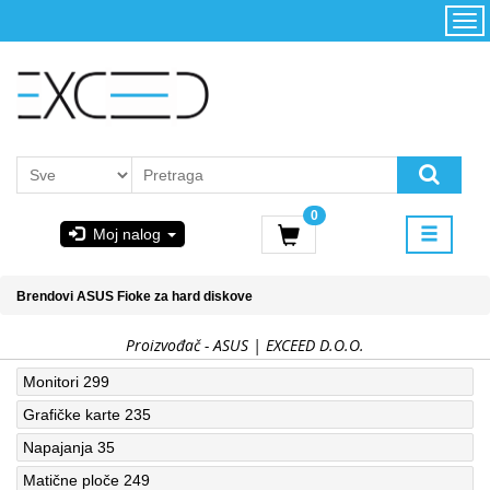
Kategorije
Početna
Akcija
Konfigurator
Kontakt
Uslovi
0
korišćenja i
Moj nalog
kupovina
GIGABYTE
Brendovi
ASUS
Fioke za hard diskove
& STEAM
Proizvođač - ASUS | EXCEED D.O.O.
PoweredByAsus
Monitori
299
Grafičke karte
235
MICROSOFT
Napajanja
35
Matične ploče
249