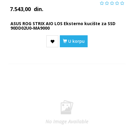
7.543,00
din.
ASUS ROG STRIX AIO LOS Eksterno kucište za SSD
90DD02U0-MA9000
U korpu