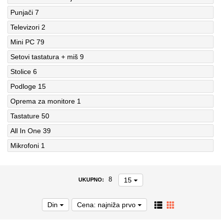
Punjači
7
Televizori
2
Mini PC
79
Setovi tastatura + miš
9
Stolice
6
Podloge
15
Oprema za monitore
1
Tastature
50
All In One
39
Mikrofoni
1
15
8
UKUPNO:
Din
Cena: najniža prvo