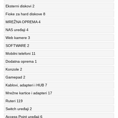
Eksterni diskovi
2
Fioke za hard diskove
8
MREŽNA OPREMA
4
NAS uređaji
4
Web kamere
3
SOFTWARE
2
Mobilni telefoni
11
Dodatna oprema
1
Konzole
2
Gamepad
2
Kablovi, adapteri i HUB
7
Mrežne kartice i adapteri
17
Ruteri
119
Switch uređaji
2
Access Point uređaji
6