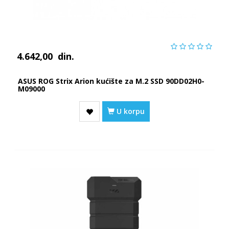
4.642,00
din.
ASUS ROG Strix Arion kućište za M.2 SSD 90DD02H0-
M09000
U korpu