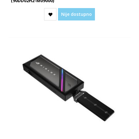
(90DD02H2-M09000)
Nije dostupno