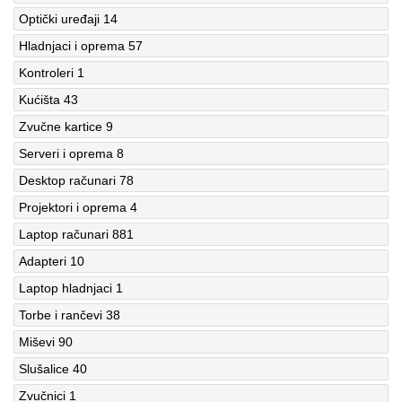
Optički uređaji
14
Hladnjaci i oprema
57
Kontroleri
1
Kućišta
43
Zvučne kartice
9
Serveri i oprema
8
Desktop računari
78
Projektori i oprema
4
Laptop računari
881
Adapteri
10
Laptop hladnjaci
1
Torbe i rančevi
38
Miševi
90
Slušalice
40
Zvučnici
1