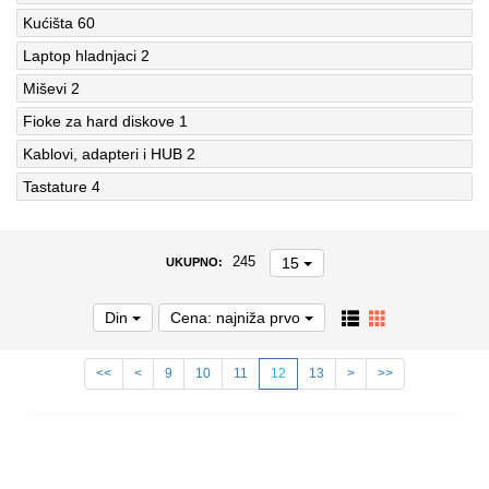
Kućišta
60
Laptop hladnjaci
2
Miševi
2
Fioke za hard diskove
1
Kablovi, adapteri i HUB
2
Tastature
4
15
245
UKUPNO:
Din
Cena: najniža prvo
<<
<
9
10
11
12
13
>
>>