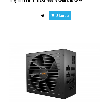
BE QUIET! LIGHT BASE 900 FX White BGW72
U korpu