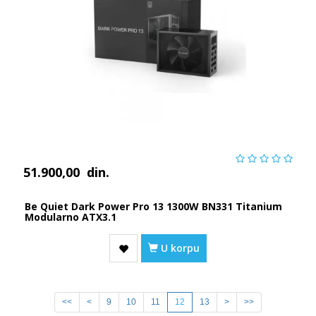
51.900,00
din.
Be Quiet Dark Power Pro 13 1300W BN331 Titanium
Modularno ATX3.1
U korpu
<<
<
9
10
11
12
13
>
>>