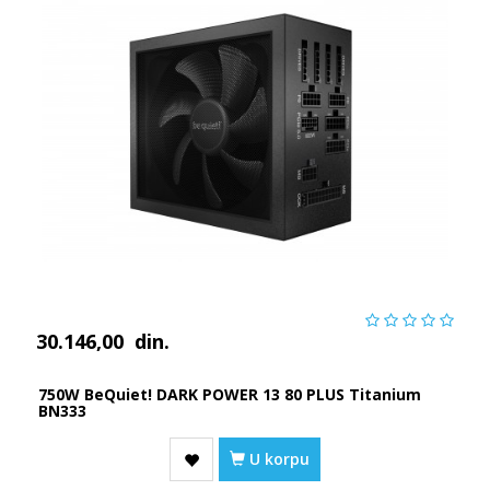
30.146,00
din.
750W BeQuiet! DARK POWER 13 80 PLUS Titanium
BN333
U korpu