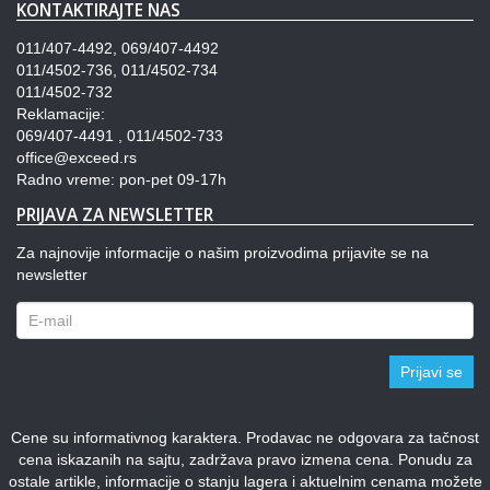
KONTAKTIRAJTE NAS
011/407-4492, 069/407-4492
011/4502-736, 011/4502-734
011/4502-732
Reklamacije:
069/407-4491 , 011/4502-733
office@exceed.rs
Radno vreme: pon-pet 09-17h
PRIJAVA ZA NEWSLETTER
Za najnovije informacije o našim proizvodima prijavite se na
newsletter
Prijavi se
Cene su informativnog karaktera. Prodavac ne odgovara za tačnost
cena iskazanih na sajtu, zadržava pravo izmena cena. Ponudu za
ostale artikle, informacije o stanju lagera i aktuelnim cenama možete