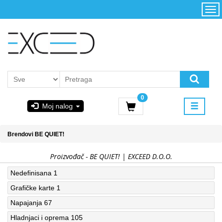
Kategorije
Početna
Akcija
Konfigurator
Kontakt
Uslovi
0
korišćenja i
Moj nalog
kupovina
GIGABYTE
Brendovi
BE QUIET!
& STEAM
Proizvođač - BE QUIET! | EXCEED D.O.O.
PoweredByAsus
Nedefinisana
1
Grafičke karte
1
MICROSOFT
Napajanja
67
Hladnjaci i oprema
105