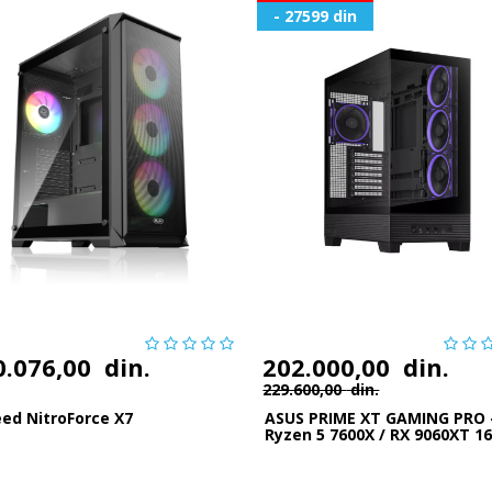
- 27599 din
0.076,00
din.
202.000,00
din.
229.600,00
din.
ed NitroForce X7
ASUS PRIME XT GAMING PRO 
Ryzen 5 7600X / RX 9060XT 16
32GB RG...