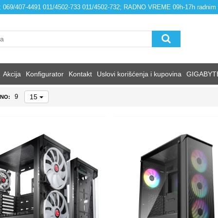
4; 069/407-4491 011/4502-733 011/4502-732; RADNO VREME 09h-17h radnim
Akcija
Konfigurator
Kontakt
Uslovi korišćenja i kupovina
GIGABYT
15
9
NO: