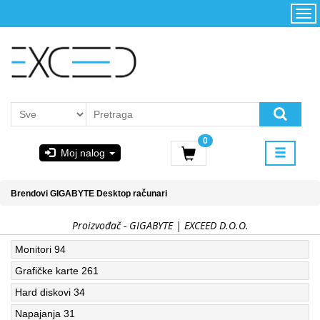
Kategorije
Početna
Akcija
Konfigurator
Kontakt
Uslovi
0
korišćenja i
Moj nalog
kupovina
GIGABYTE
Brendovi
GIGABYTE
Desktop računari
& STEAM
Proizvođač - GIGABYTE | EXCEED D.O.O.
PoweredByAsus
Monitori
94
Grafičke karte
261
MICROSOFT
Hard diskovi
34
Napajanja
31