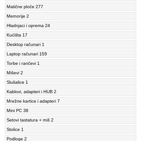
Matične ploče
277
Memorije
2
Hladnjaci i oprema
24
Kućišta
17
Desktop računari
1
Laptop računari
159
Torbe i rančevi
1
Miševi
2
Slušalice
1
Kablovi, adapteri i HUB
2
Mrežne kartice i adapteri
7
Mini PC
38
Setovi tastatura + miš
2
Stolice
1
Podloge
2