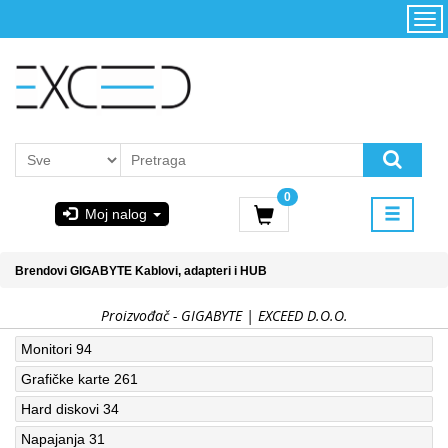
Kategorije
Početna
Akcija
Konfigurator
Kontakt
Uslovi
0
korišćenja i
Moj nalog
kupovina
GIGABYTE
Brendovi
GIGABYTE
Kablovi, adapteri i HUB
& STEAM
Proizvođač - GIGABYTE | EXCEED D.O.O.
PoweredByAsus
Monitori
94
Grafičke karte
261
MICROSOFT
Hard diskovi
34
Napajanja
31