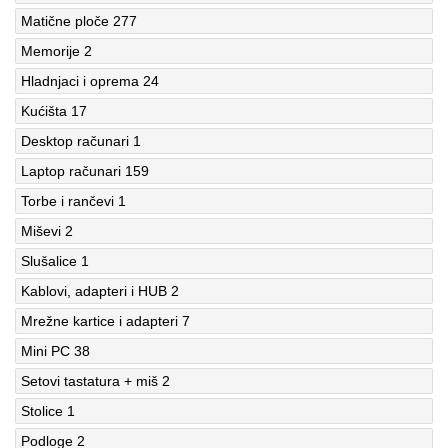
Matične ploče
277
Memorije
2
Hladnjaci i oprema
24
Kućišta
17
Desktop računari
1
Laptop računari
159
Torbe i rančevi
1
Miševi
2
Slušalice
1
Kablovi, adapteri i HUB
2
Mrežne kartice i adapteri
7
Mini PC
38
Setovi tastatura + miš
2
Stolice
1
Podloge
2