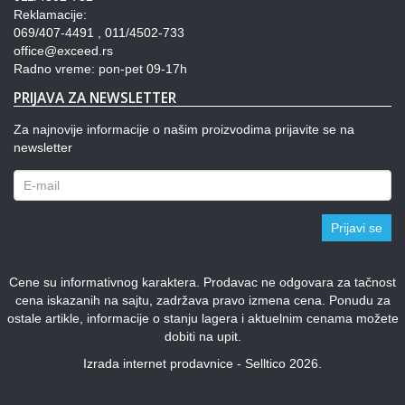
Reklamacije:
069/407-4491 , 011/4502-733
office@exceed.rs
Radno vreme: pon-pet 09-17h
PRIJAVA ZA NEWSLETTER
Za najnovije informacije o našim proizvodima prijavite se na
newsletter
Prijavi se
Cene su informativnog karaktera. Prodavac ne odgovara za tačnost
cena iskazanih na sajtu, zadržava pravo izmena cena. Ponudu za
ostale artikle, informacije o stanju lagera i aktuelnim cenama možete
dobiti na upit.
Izrada internet prodavnice - Selltico 2026.