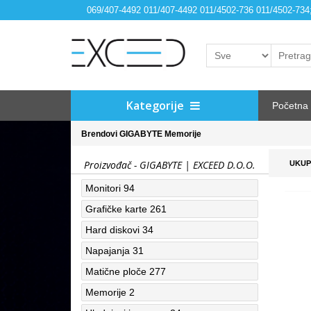
069/407-4492 011/407-4492 011/4502-736 011/4502-73
Kategorije
Početna
Brendovi
GIGABYTE
Memorije
Proizvođač - GIGABYTE | EXCEED D.O.O.
UKUP
Monitori
94
Grafičke karte
261
Hard diskovi
34
Napajanja
31
Matične ploče
277
Memorije
2