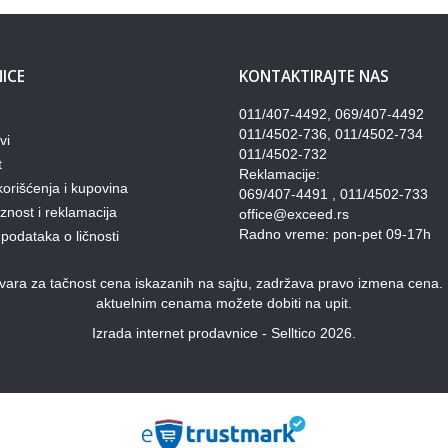
ICE
KONTAKTIRAJTE NAS
011/407-4492, 069/407-4492
011/4502-736, 011/4502-734
vi
011/4502-732
t
Reklamacije:
korišćenja i kupovina
069/407-4491 , 011/4502-733
nost i reklamacija
office@exceed.rs
Radno vreme: pon-pet 09-17h
 podataka o ličnosti
ra za tačnost cena iskazanih na sajtu, zadržava pravo izmena cena. Pon
aktuelnim cenama možete dobiti na upit.
Izrada internet prodavnice - Selltico 2026.