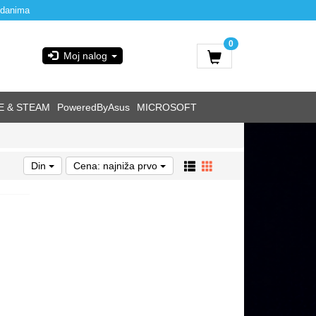
 danima
0
Moj nalog
E & STEAM
PoweredByAsus
MICROSOFT
Din
Cena: najniža prvo