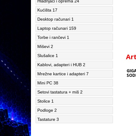
Hladnjaci i oprema
24
Kućišta
17
Desktop računari
1
Laptop računari
159
Torbe i rančevi
1
Miševi
2
Ar
Slušalice
1
Kablovi, adapteri i HUB
2
GIG
Mrežne kartice i adapteri
7
SOD
KF
Mini PC
38
Setovi tastatura + miš
2
Stolice
1
Podloge
2
Tastature
3