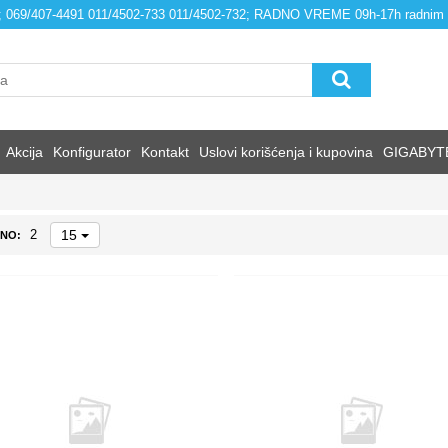
4; 069/407-4491 011/4502-733 011/4502-732; RADNO VREME 09h-17h radnim
Akcija
Konfigurator
Kontakt
Uslovi korišćenja i kupovina
GIGABYT
15
2
NO: