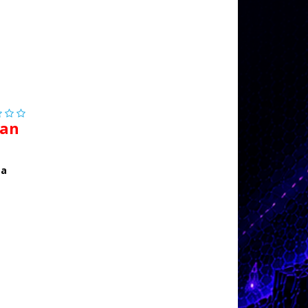
pan
za