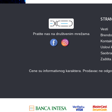
STRAN
Vesti
Pratite nas na društvenim mrežama
Brendo
Kontak
Uslovi 
Saobraz
Zaštita
Cene su informativnog karaktera. Prodavac ne odgova