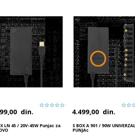
999,00
din.
4.499,00
din.
X LN 45 / 20V-45W Punjac za
S BOX A 901 / 90W UNIVERZA
OVO
PUNJAc