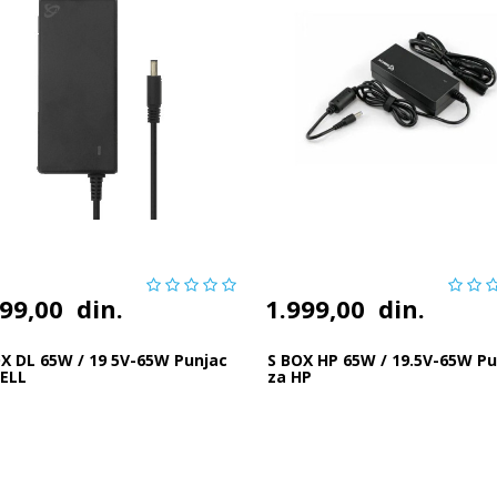
999,00
din.
1.999,00
din.
X DL 65W / 19 5V-65W Punjac
S BOX HP 65W / 19.5V-65W Pu
DELL
za HP