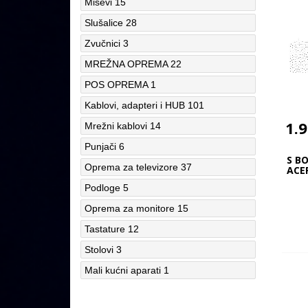
Miševi
15
Slušalice
28
Zvučnici
3
MREŽNA OPREMA
22
POS OPREMA
1
Kablovi, adapteri i HUB
101
1.
Mrežni kablovi
14
Punjači
6
S BO
Oprema za televizore
37
ACE
Podloge
5
Oprema za monitore
15
Tastature
12
Stolovi
3
Mali kućni aparati
1