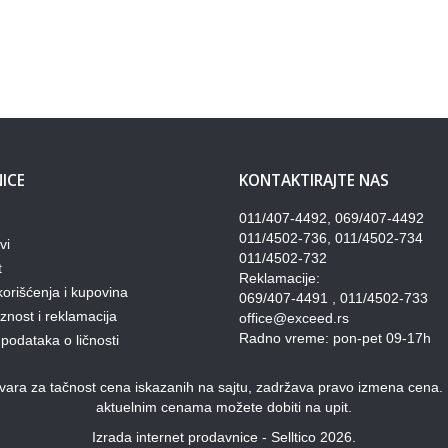
ICE
KONTAKTIRAJTE NAS
011/407-4492, 069/407-4492
011/4502-736, 011/4502-734
vi
011/4502-732
t
Reklamacije:
korišćenja i kupovina
069/407-4491 , 011/4502-733
nost i reklamacija
office@exceed.rs
Radno vreme: pon-pet 09-17h
 podataka o ličnosti
ra za tačnost cena iskazanih na sajtu, zadržava pravo izmena cena. Pon
aktuelnim cenama možete dobiti na upit.
Izrada internet prodavnice - Selltico 2026.