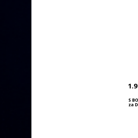
1.
S BO
za 