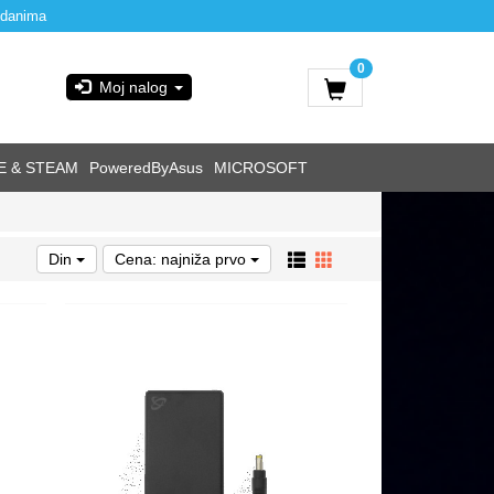
 danima
0
Moj nalog
E & STEAM
PoweredByAsus
MICROSOFT
Din
Cena: najniža prvo