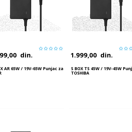
999,00
din.
1.999,00
din.
X AR 65W / 19V-65W Punjac za
S BOX TS 45W / 19V-45W Pun
R
TOSHIBA