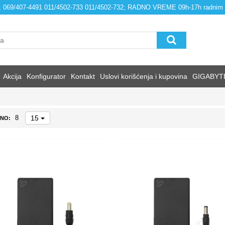
4; 069/407-4491 011/4502-733 011/4502-732; RADNO VREME 09h-17h radnim
Akcija
Konfigurator
Kontakt
Uslovi korišćenja i kupovina
GIGABYT
15
8
NO: