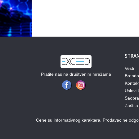
STRAN
Vesti
Pratite nas na društvenim mrežama
Brendo
Kontak
Uslovi 
Saobraz
Zaštita
Cene su informativnog karaktera. Prodavac ne odgova