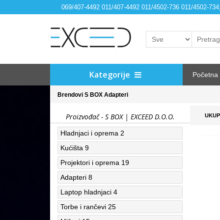
069/407-4492 011/407-4492 011/4502-736 011/4502-73
Kategorije
Početna
Brendovi
S BOX
Adapteri
Proizvođač - S BOX | EXCEED D.O.O.
UKUP
Hladnjaci i oprema
2
Kućišta
9
Projektori i oprema
19
Adapteri
8
Laptop hladnjaci
4
Torbe i rančevi
25