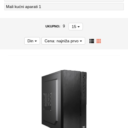
Mali kućni aparati
1
15
9
UKUPNO:
Din
Cena: najniža prvo