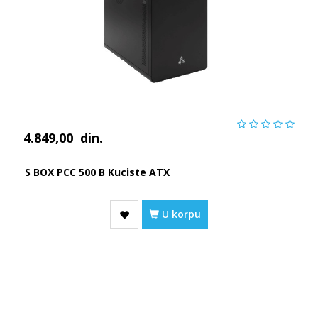
4.849,00
din.
S BOX PCC 500 B Kuciste ATX
U korpu