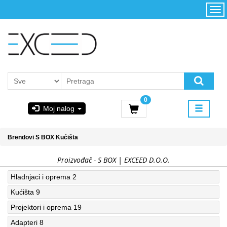
Kategorije
Početna
Akcija
Konfigurator
Kontakt
Uslovi
0
korišćenja i
Moj nalog
kupovina
GIGABYTE
Brendovi
S BOX
Kućišta
& STEAM
Proizvođač - S BOX | EXCEED D.O.O.
PoweredByAsus
Hladnjaci i oprema
2
Kućišta
9
MICROSOFT
Projektori i oprema
19
Adapteri
8