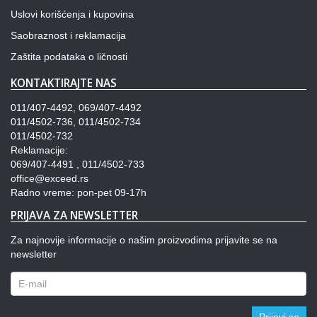
Uslovi korišćenja i kupovina
Saobraznost i reklamacija
Zaštita podataka o ličnosti
KONTAKTIRAJTE NAS
011/407-4492, 069/407-4492
011/4502-736, 011/4502-734
011/4502-732
Reklamacije:
069/407-4491 , 011/4502-733
office@exceed.rs
Radno vreme: pon-pet 09-17h
PRIJAVA ZA NEWSLETTER
Za najnovije informacije o našim proizvodima prijavite se na
newsletter
Prijavi se