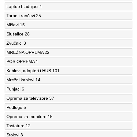
Laptop hladnjaci
4
Torbe i rančevi
25
Miševi
15
Slušalice
28
Zvučnici
3
MREŽNA OPREMA
22
POS OPREMA
1
Kablovi, adapteri i HUB
101
Mrežni kablovi
14
Punjači
6
Oprema za televizore
37
Podloge
5
Oprema za monitore
15
Tastature
12
Stolovi
3