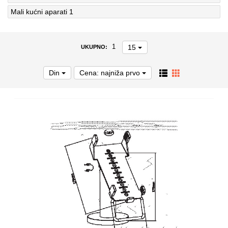
Mali kućni aparati
1
15
1
UKUPNO:
Din
Cena: najniža prvo