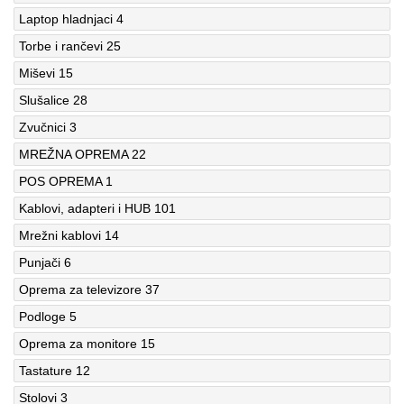
Laptop hladnjaci
4
Torbe i rančevi
25
Miševi
15
Slušalice
28
Zvučnici
3
MREŽNA OPREMA
22
POS OPREMA
1
Kablovi, adapteri i HUB
101
Mrežni kablovi
14
Punjači
6
Oprema za televizore
37
Podloge
5
Oprema za monitore
15
Tastature
12
Stolovi
3