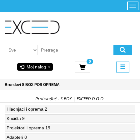
Kategorije
Početna
Akcija
Konfigurator
Kontakt
Uslovi
0
korišćenja i
Moj nalog
kupovina
GIGABYTE
Brendovi
S BOX
POS OPREMA
& STEAM
Proizvođač - S BOX | EXCEED D.O.O.
PoweredByAsus
Hladnjaci i oprema
2
Kućišta
9
MICROSOFT
Projektori i oprema
19
Adapteri
8