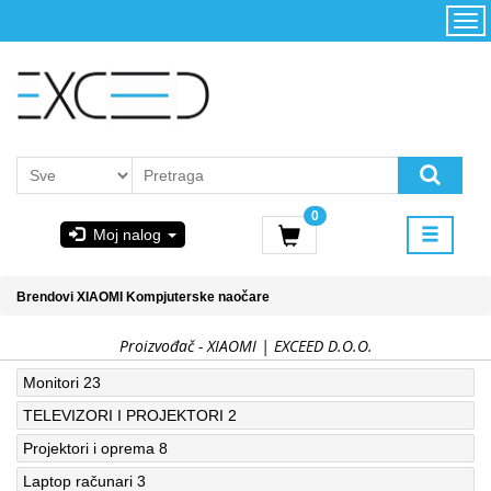
Kategorije
Početna
Akcija
Konfigurator
Kontakt
Uslovi
0
korišćenja i
Moj nalog
kupovina
GIGABYTE
Brendovi
XIAOMI
Kompjuterske naočare
& STEAM
Proizvođač - XIAOMI | EXCEED D.O.O.
PoweredByAsus
Monitori
23
TELEVIZORI I PROJEKTORI
2
MICROSOFT
Projektori i oprema
8
Laptop računari
3