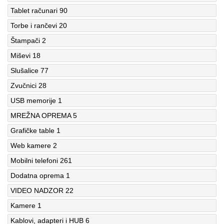
Tablet računari
90
Torbe i rančevi
20
Štampači
2
Miševi
18
Slušalice
77
Zvučnici
28
USB memorije
1
MREŽNA OPREMA
5
Grafičke table
1
Web kamere
2
Mobilni telefoni
261
Dodatna oprema
1
VIDEO NADZOR
22
Kamere
1
Kablovi, adapteri i HUB
6