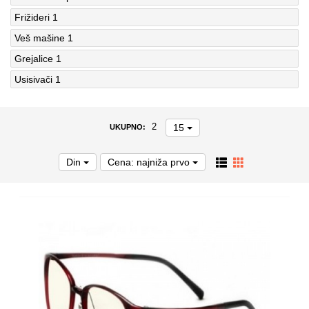
Frižideri
1
Veš mašine
1
Grejalice
1
Usisivači
1
15
2
UKUPNO:
Din
Cena: najniža prvo