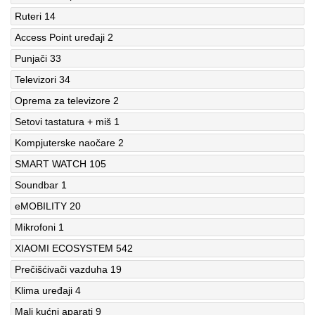
Ruteri
14
Access Point uređaji
2
Punjači
33
Televizori
34
Oprema za televizore
2
Setovi tastatura + miš
1
Kompjuterske naočare
2
SMART WATCH
105
Soundbar
1
eMOBILITY
20
Mikrofoni
1
XIAOMI ECOSYSTEM
542
Prečišćivači vazduha
19
Klima uređaji
4
Mali kućni aparati
9