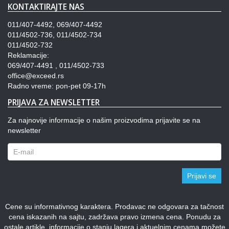
KONTAKTIRAJTE NAS
011/407-4492, 069/407-4492
011/4502-736, 011/4502-734
011/4502-732
Reklamacije:
069/407-4491 , 011/4502-733
office@exceed.rs
Radno vreme: pon-pet 09-17h
PRIJAVA ZA NEWSLETTER
Za najnovije informacije o našim proizvodima prijavite se na
newsletter
Prijavi se
Cene su informativnog karaktera. Prodavac ne odgovara za tačnost
cena iskazanih na sajtu, zadržava pravo izmena cena. Ponudu za
ostale artikle, informacije o stanju lagera i aktuelnim cenama možete