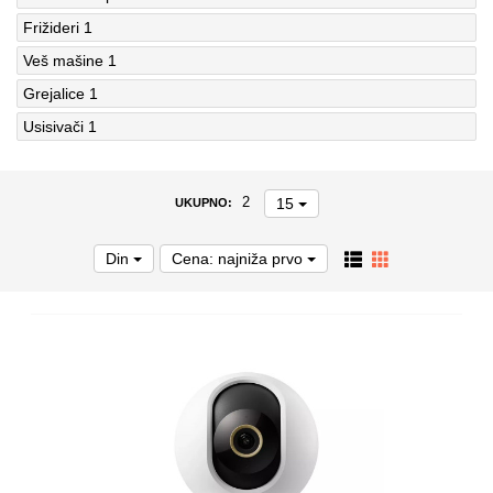
Frižideri
1
Veš mašine
1
Grejalice
1
Usisivači
1
15
2
UKUPNO:
Din
Cena: najniža prvo