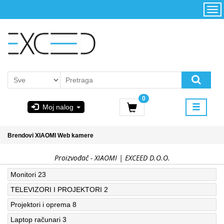
Kategorije
Početna
Akcija
Konfigurator
Kontakt
Uslovi
0
korišćenja i
Moj nalog
kupovina
GIGABYTE
Brendovi
XIAOMI
Web kamere
& STEAM
Proizvođač - XIAOMI | EXCEED D.O.O.
PoweredByAsus
Monitori
23
TELEVIZORI I PROJEKTORI
2
MICROSOFT
Projektori i oprema
8
Laptop računari
3