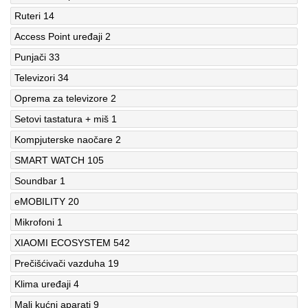
Ruteri
14
Access Point uređaji
2
Punjači
33
Televizori
34
Oprema za televizore
2
Setovi tastatura + miš
1
Kompjuterske naočare
2
SMART WATCH
105
Soundbar
1
eMOBILITY
20
Mikrofoni
1
XIAOMI ECOSYSTEM
542
Prečišćivači vazduha
19
Klima uređaji
4
Mali kućni aparati
9