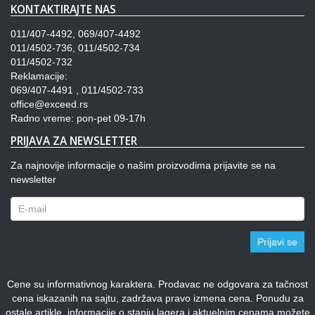
KONTAKTIRAJTE NAS
011/407-4492, 069/407-4492
011/4502-736, 011/4502-734
011/4502-732
Reklamacije:
069/407-4491 , 011/4502-733
office@exceed.rs
Radno vreme: pon-pet 09-17h
PRIJAVA ZA NEWSLETTER
Za najnovije informacije o našim proizvodima prijavite se na
newsletter
Prijavi se
Cene su informativnog karaktera. Prodavac ne odgovara za tačnost
cena iskazanih na sajtu, zadržava pravo izmena cena. Ponudu za
ostale artikle, informacije o stanju lagera i aktuelnim cenama možete