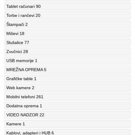
Tablet računari
90
Torbe i rančevi
20
Štampači
2
Miševi
18
Slušalice
77
Zvučnici
28
USB memorije
1
MREŽNA OPREMA
5
Grafičke table
1
Web kamere
2
Mobilni telefoni
261
Dodatna oprema
1
VIDEO NADZOR
22
Kamere
1
Kablovi, adapteri i HUB
6