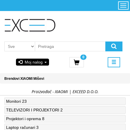
Kategorije
Početna
Akcija
Konfigurator
Kontakt
Uslovi
0
korišćenja i
Moj nalog
kupovina
GIGABYTE
Brendovi
XIAOMI
Miševi
& STEAM
Proizvođač - XIAOMI | EXCEED D.O.O.
PoweredByAsus
Monitori
23
TELEVIZORI I PROJEKTORI
2
MICROSOFT
Projektori i oprema
8
Laptop računari
3