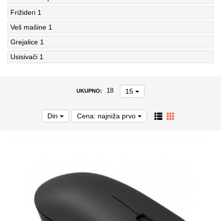
Frižideri
1
Veš mašine
1
Grejalice
1
Usisivači
1
15
18
UKUPNO:
Din
Cena: najniža prvo