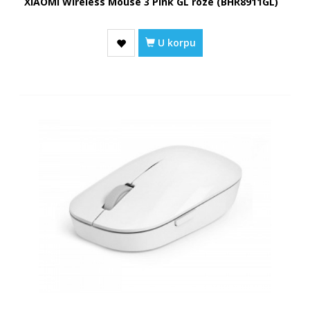
XIAOMI Wireless Mouse 3 Pink GL roze (BHR8911GL)
U korpu