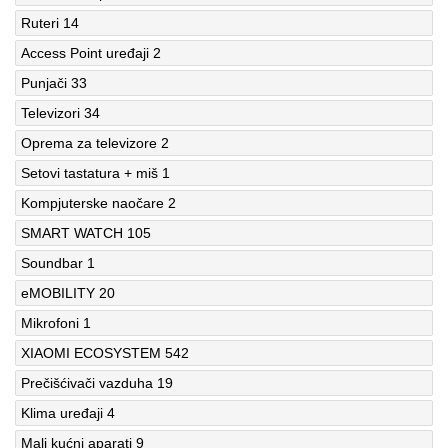
Ruteri
14
Access Point uređaji
2
Punjači
33
Televizori
34
Oprema za televizore
2
Setovi tastatura + miš
1
Kompjuterske naočare
2
SMART WATCH
105
Soundbar
1
eMOBILITY
20
Mikrofoni
1
XIAOMI ECOSYSTEM
542
Prečišćivači vazduha
19
Klima uređaji
4
Mali kućni aparati
9