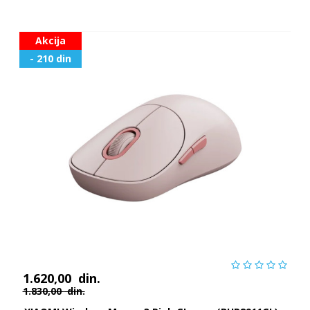
Akcija
- 210 din
1.620,00
din.
1.830,00
din.