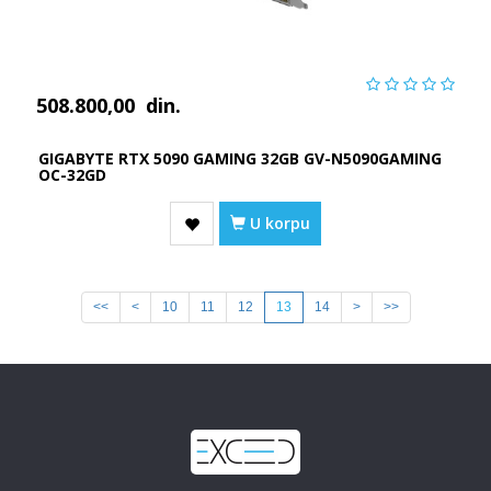
508.800,00
din.
GIGABYTE RTX 5090 GAMING 32GB GV-N5090GAMING
OC-32GD
U korpu
<<
<
10
11
12
13
14
>
>>