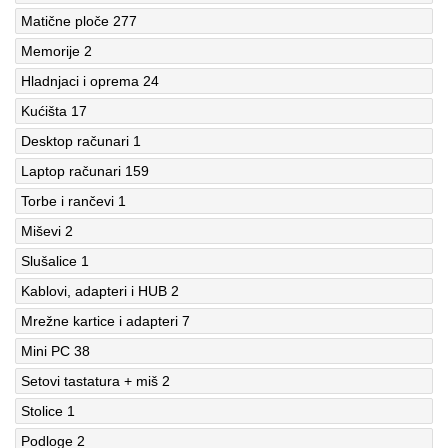
Matične ploče
277
Memorije
2
Hladnjaci i oprema
24
Kućišta
17
Desktop računari
1
Laptop računari
159
Torbe i rančevi
1
Miševi
2
Slušalice
1
Kablovi, adapteri i HUB
2
Mrežne kartice i adapteri
7
Mini PC
38
Setovi tastatura + miš
2
Stolice
1
Podloge
2