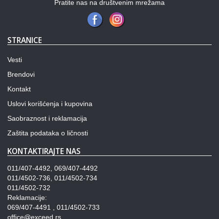
Pratite nas na društvenim mrežama
STRANICE
Vesti
Brendovi
Kontakt
Uslovi korišćenja i kupovina
Saobraznost i reklamacija
Zaštita podataka o ličnosti
KONTAKTIRAJTE NAS
011/407-4492, 069/407-4492
011/4502-736, 011/4502-734
011/4502-732
Reklamacije:
069/407-4491 , 011/4502-733
office@exceed.rs