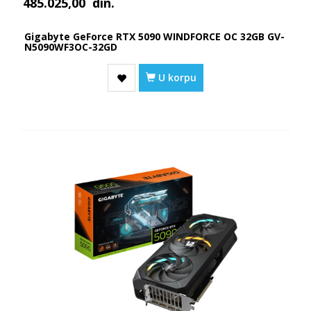
485.025,00
din.
Gigabyte GeForce RTX 5090 WINDFORCE OC 32GB GV-
N5090WF3OC-32GD
U korpu