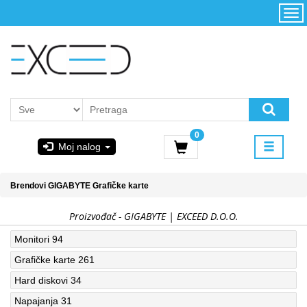
Kategorije
Početna
Akcija
Konfigurator
Kontakt
Uslovi
0
korišćenja i
Moj nalog
kupovina
GIGABYTE
Brendovi
GIGABYTE
Grafičke karte
& STEAM
Proizvođač - GIGABYTE | EXCEED D.O.O.
PoweredByAsus
Monitori
94
Grafičke karte
261
MICROSOFT
Hard diskovi
34
Napajanja
31