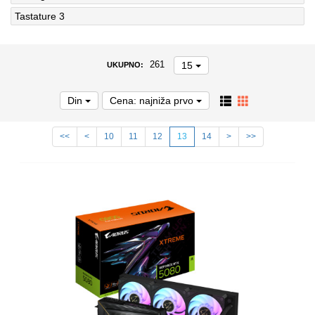
Tastature
3
15
261
UKUPNO:
Din
Cena: najniža prvo
<<
<
10
11
12
13
14
>
>>