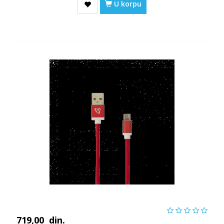
U korpu
719,00
din.