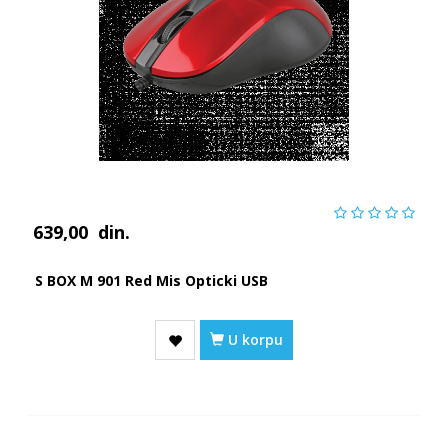
639,00
din.
S BOX M 901 Red Mis Opticki USB
U korpu