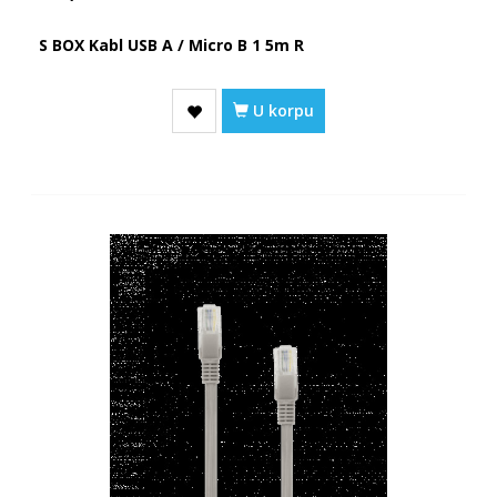
S BOX Kabl USB A / Micro B 1 5m R
U korpu