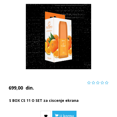
699,00
din.
S BOX CS 11 O SET za ciscenje ekrana
U korpu