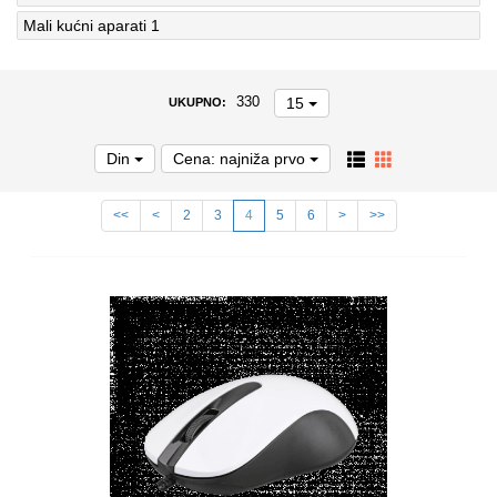
Mali kućni aparati
1
15
330
UKUPNO:
Din
Cena: najniža prvo
<<
<
2
3
4
5
6
>
>>