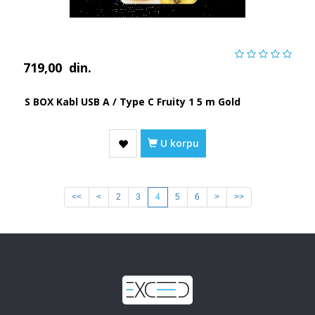
719,00
din.
S BOX Kabl USB A / Type C Fruity 1 5 m Gold
U korpu
<<
<
2
3
4
5
6
>
>>