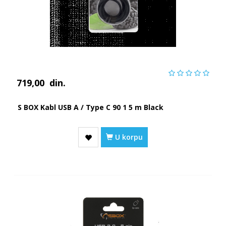
719,00
din.
S BOX Kabl USB A / Type C 90 1 5 m Black
U korpu