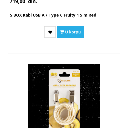
719,00
din.
S BOX Kabl USB A / Type C Fruity 1 5 m Red
U korpu