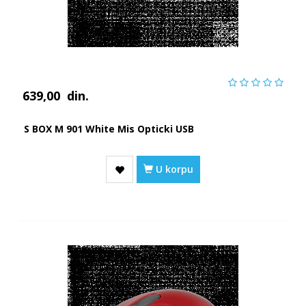
639,00
din.
S BOX M 901 White Mis Opticki USB
U korpu