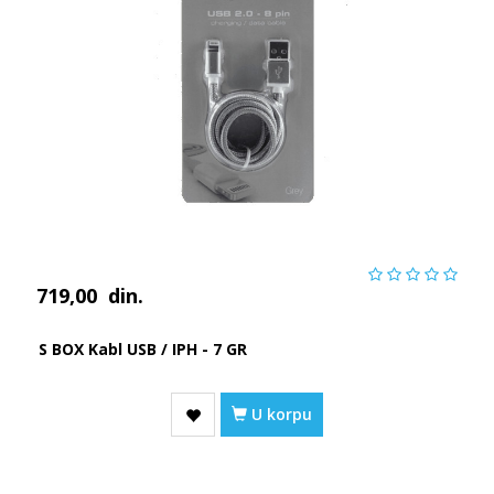
719,00
din.
S BOX Kabl USB / IPH - 7 GR
U korpu