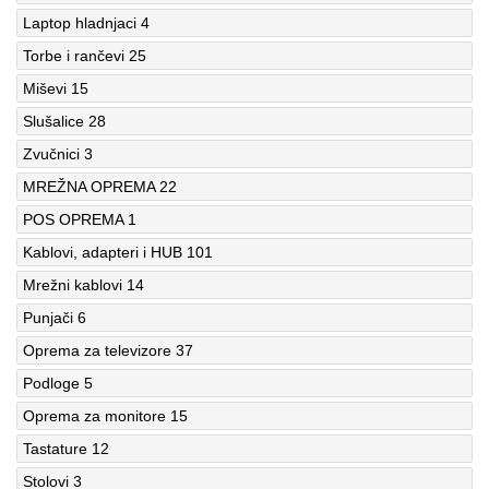
Laptop hladnjaci
4
Torbe i rančevi
25
Miševi
15
Slušalice
28
Zvučnici
3
MREŽNA OPREMA
22
POS OPREMA
1
Kablovi, adapteri i HUB
101
Mrežni kablovi
14
Punjači
6
Oprema za televizore
37
Podloge
5
Oprema za monitore
15
Tastature
12
Stolovi
3