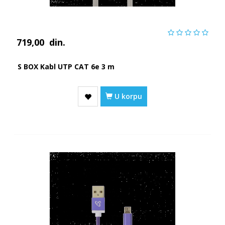
719,00
din.
S BOX Kabl UTP CAT 6e 3 m
U korpu