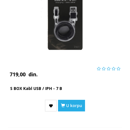
719,00
din.
S BOX Kabl USB / IPH - 7 B
U korpu