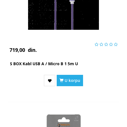
719,00
din.
S BOX Kabl USB A / Micro B 1 5m U
U korpu