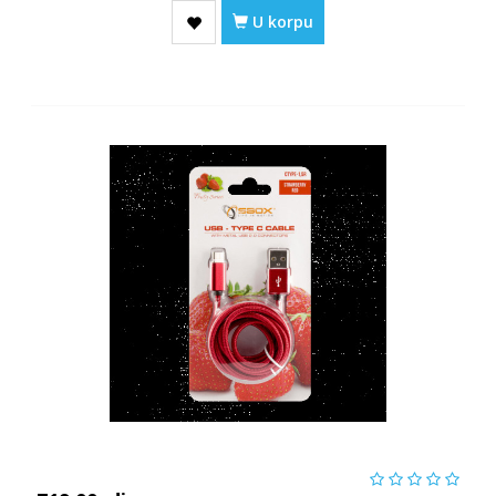
U korpu