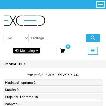
Kategorije
Početna
Akcija
Konfigurator
Kontakt
Uslovi
0
korišćenja i
Moj nalog
kupovina
GIGABYTE
Brendovi
S BOX
& STEAM
Proizvođač - S BOX | EXCEED D.O.O.
PoweredByAsus
Hladnjaci i oprema
2
Kućišta
9
MICROSOFT
Projektori i oprema
19
Adapteri
8