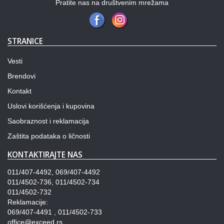
Pratite nas na društvenim mrežama
STRANICE
Vesti
Brendovi
Kontakt
Uslovi korišćenja i kupovina
Saobraznost i reklamacija
Zaštita podataka o ličnosti
KONTAKTIRAJTE NAS
011/407-4492, 069/407-4492
011/4502-736, 011/4502-734
011/4502-732
Reklamacije:
069/407-4491 , 011/4502-733
office@exceed.rs