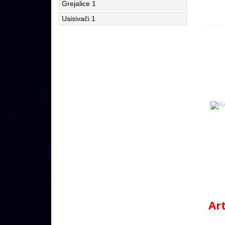
Grejalice
1
Usisivači
1
Ar