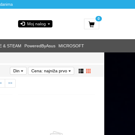
 danima
0
Moj nalog
E & STEAM
PoweredByAsus
MICROSOFT
Din
Cena: najniža prvo
>
>>