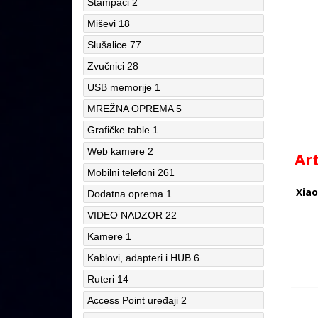
Štampači
2
Miševi
18
Slušalice
77
Zvučnici
28
USB memorije
1
MREŽNA OPREMA
5
Grafičke table
1
Web kamere
2
Ar
Mobilni telefoni
261
Xiao
Dodatna oprema
1
VIDEO NADZOR
22
Kamere
1
Kablovi, adapteri i HUB
6
Ruteri
14
Access Point uređaji
2