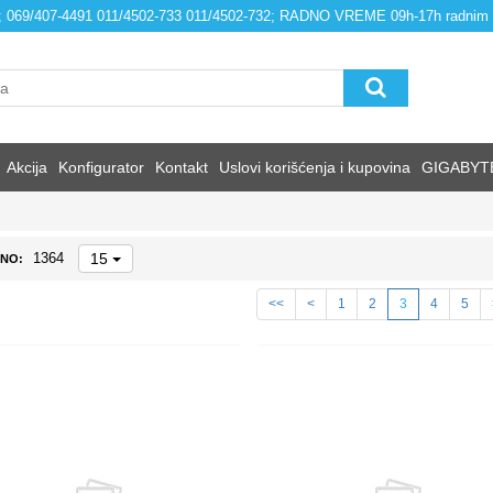
4; 069/407-4491 011/4502-733 011/4502-732; RADNO VREME 09h-17h radnim
Akcija
Konfigurator
Kontakt
Uslovi korišćenja i kupovina
GIGABYT
15
1364
NO:
<<
<
1
2
3
4
5