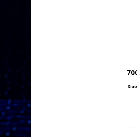
70
Xiao