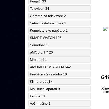
Punjači
33
Televizori
34
Oprema za televizore
2
Setovi tastatura + miš
1
Kompjuterske naočare
2
SMART WATCH
105
Soundbar
1
eMOBILITY
20
Mikrofoni
1
XIAOMI ECOSYSTEM
542
Prečišćivači vazduha
19
64
Klima uređaji
4
Xia
Mali kućni aparati
9
Blue
Frižideri
1
Veš mašine
1