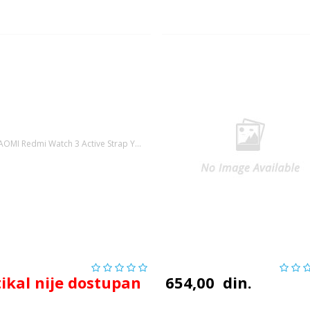
tikal nije dostupan
654,00
din.