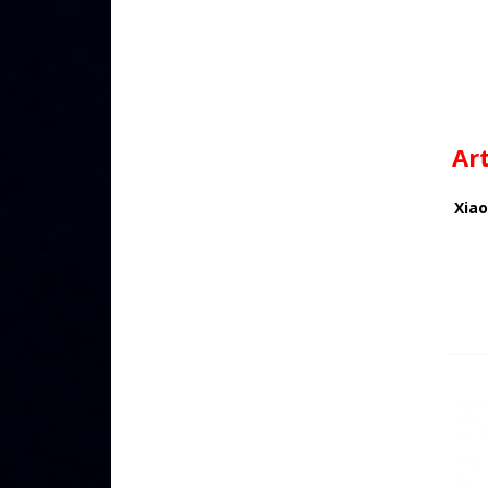
Ar
Xiao