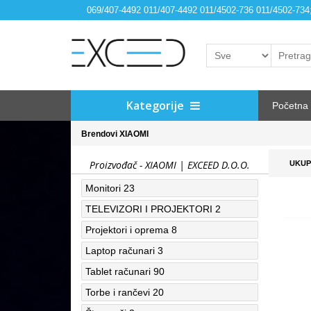
069/407-4492 011/407-4492 011/4502-736 011/4502-73
Kategorije
Početna
Brendovi
XIAOMI
Proizvođač - XIAOMI | EXCEED D.O.O.
UKUP
Monitori
23
TELEVIZORI I PROJEKTORI
2
Projektori i oprema
8
Laptop računari
3
Tablet računari
90
Torbe i rančevi
20