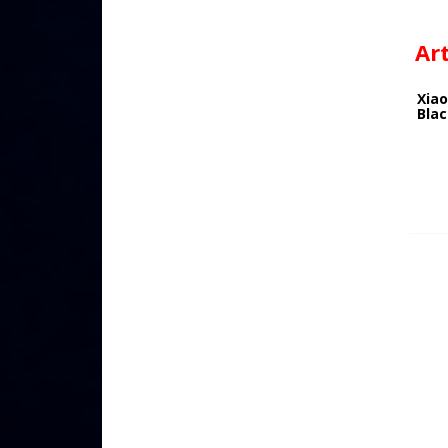
Ar
Xiao
Bla