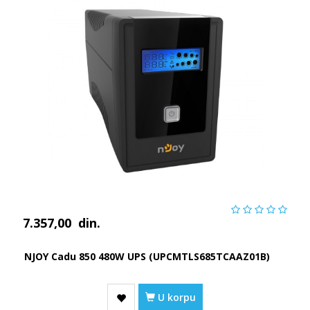
7.357,00
din.
NJOY Cadu 850 480W UPS (UPCMTLS685TCAAZ01B)
U korpu