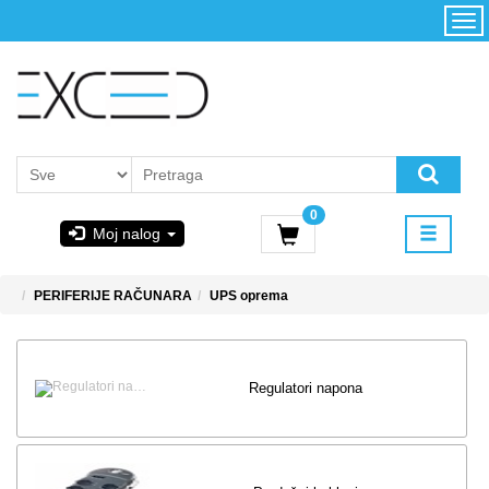
Kategorije
Početna
Akcija
Konfigurator
Kontakt
Uslovi
0
korišćenja i
Moj nalog
kupovina
GIGABYTE
PERIFERIJE RAČUNARA
UPS oprema
& STEAM
PoweredByAsus
Regulatori napona
MICROSOFT