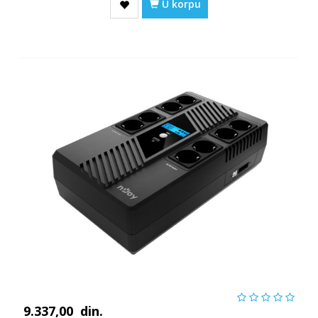
U korpu
9.337,00
din.