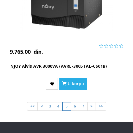
9.765,00
din.
NJOY Alvis AVR 3000VA (AVRL-3005TAL-CS01B)
U korpu
<<
<
3
4
5
6
7
>
>>