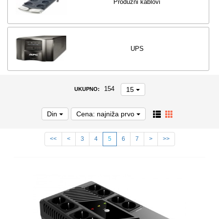
Produžni kablovi
UPS
15
154
UKUPNO:
Din
Cena: najniža prvo
<<
<
3
4
5
6
7
>
>>