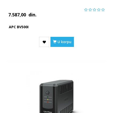
7.587,00
din.
APC BV500I
U korpu