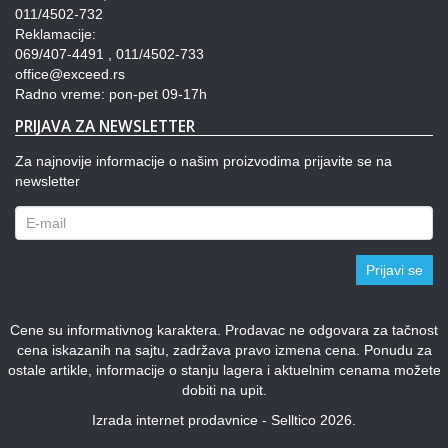
011/4502-732
Reklamacije:
069/407-4491 , 011/4502-733
office@exceed.rs
Radno vreme: pon-pet 09-17h
PRIJAVA ZA NEWSLETTER
Za najnovije informacije o našim proizvodima prijavite se na
newsletter
Prijavi se
Cene su informativnog karaktera. Prodavac ne odgovara za tačnost
cena iskazanih na sajtu, zadržava pravo izmena cena. Ponudu za
ostale artikle, informacije o stanju lagera i aktuelnim cenama možete
dobiti na upit.
Izrada internet prodavnice - Selltico 2026.