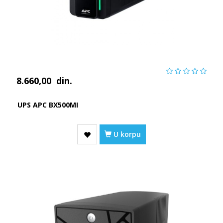
8.660,00
din.
UPS APC BX500MI
U korpu