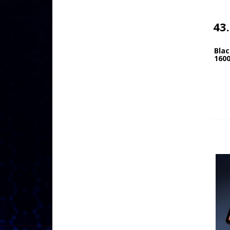
43
Bla
1600
13MP