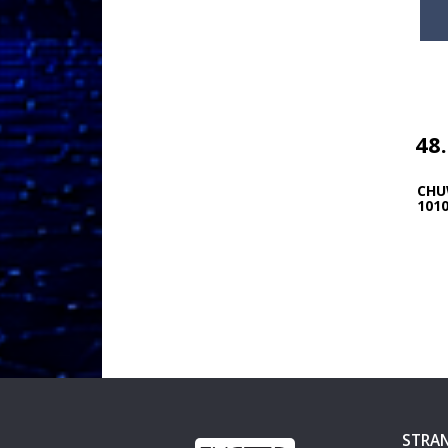
48
CHUW
1010
Ho..
STRAN