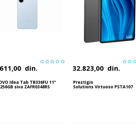
.611,00
din.
32.823,00
din.
OVO Idea Tab TB336FU 11"
Prestigio
 256GB siva ZAFR0348RS
Solutions Virtuoso PSTA107
11.97" 2K 4GB 128GB