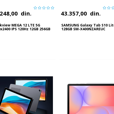
.248,00
din.
43.357,00
din.
ckview MEGA 12 LTE 5G
SAMSUNG Galaxy Tab S10 Lit
x2400 IPS 120Hz 12GB 256GB
128GB SM-X400NZAREUC
-50MP F...