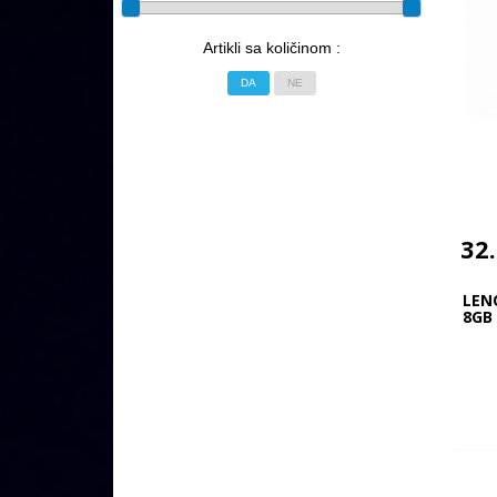
Artikli sa količinom :
DA
NE
32
LEN
8GB