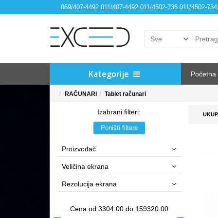
069/407-4492 011/407-4492 011/4502-736 011/4502-73
Kategorije
Početna
RAČUNARI
Tablet računari
Izabrani filteri:
UKUP
Poništi filtere
Proizvođač
Veličina ekrana
Rezolucija ekrana
Cena od 3304.00 do 159320.00