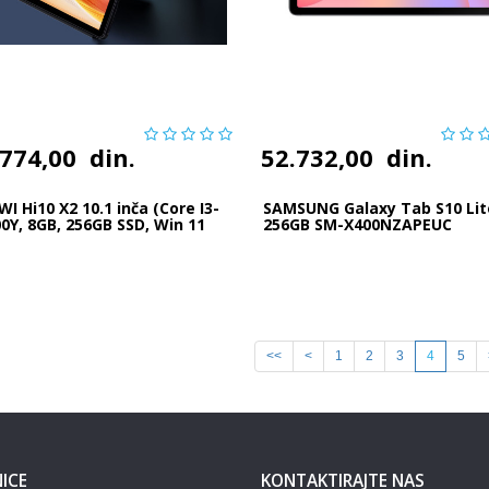
.774,00
din.
52.732,00
din.
I Hi10 X2 10.1 inča (Core I3-
SAMSUNG Galaxy Tab S10 Lit
0Y, 8GB, 256GB SSD, Win 11
256GB SM-X400NZAPEUC
.
<<
<
1
2
3
4
5
ICE
KONTAKTIRAJTE NAS