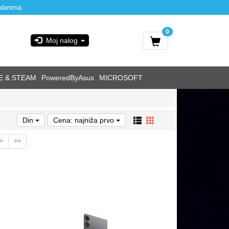
 danima
0
Moj nalog
E & STEAM
PoweredByAsus
MICROSOFT
Din
Cena: najniža prvo
>
>>