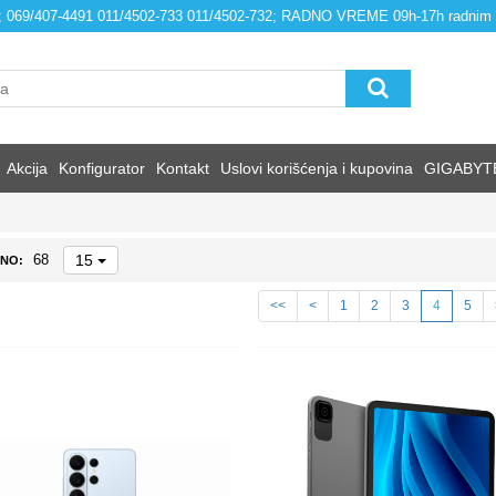
4; 069/407-4491 011/4502-733 011/4502-732; RADNO VREME 09h-17h radnim
Akcija
Konfigurator
Kontakt
Uslovi korišćenja i kupovina
GIGABYT
15
68
NO:
<<
<
1
2
3
4
5