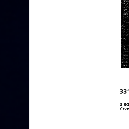
33
S BO
Crve