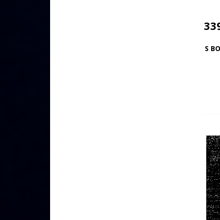
33
S BO