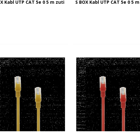
X Kabl UTP CAT 5e 0 5 m zuti
S BOX Kabl UTP CAT 5e 0 5 m 