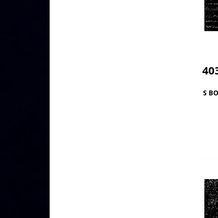
40
S B