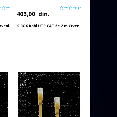
403,00
din.
rveni
S BOX Kabl UTP CAT 5e 2 m Crveni