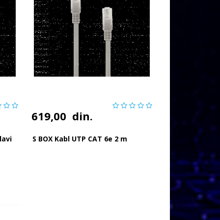
619,00
din.
lavi
S BOX Kabl UTP CAT 6e 2 m