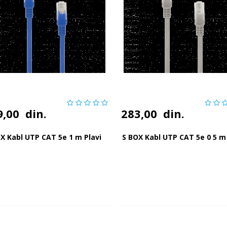
9,00
din.
283,00
din.
X Kabl UTP CAT 5e 1 m Plavi
S BOX Kabl UTP CAT 5e 0 5 m