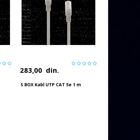
283,00
din.
S BOX Kabl UTP CAT 5e 1 m