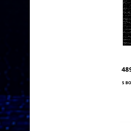
48
S BO