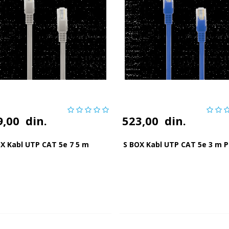
9,00
din.
523,00
din.
X Kabl UTP CAT 5e 7 5 m
S BOX Kabl UTP CAT 5e 3 m P