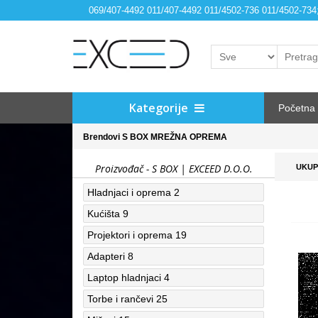
069/407-4492 011/407-4492 011/4502-736 011/4502-73
Kategorije
Početna
Brendovi
S BOX
MREŽNA OPREMA
Proizvođač - S BOX | EXCEED D.O.O.
UKUP
Hladnjaci i oprema
2
Kućišta
9
Projektori i oprema
19
Adapteri
8
Laptop hladnjaci
4
Torbe i rančevi
25