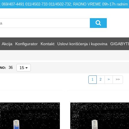
4; 069/407-4491 011/4502-733 011/4502-732; RADNO VREME 09h-17h radnim
Akcija
Konfigurator
Kontakt
Uslovi korišćenja i kupovina
GIGABYT
15
36
NO:
1
2
>
>>