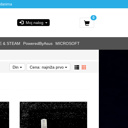
 danima
0
Moj nalog
E & STEAM
PoweredByAsus
MICROSOFT
Din
Cena: najniža prvo