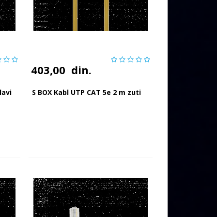
403,00
din.
lavi
S BOX Kabl UTP CAT 5e 2 m zuti