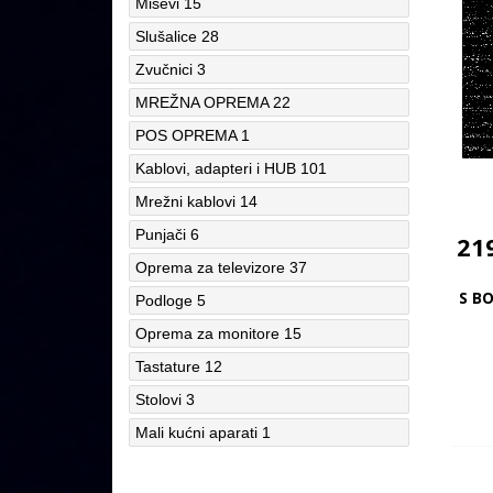
Miševi
15
Slušalice
28
Zvučnici
3
MREŽNA OPREMA
22
POS OPREMA
1
Kablovi, adapteri i HUB
101
Mrežni kablovi
14
Punjači
6
21
Oprema za televizore
37
S BO
Podloge
5
Oprema za monitore
15
Tastature
12
Stolovi
3
Mali kućni aparati
1